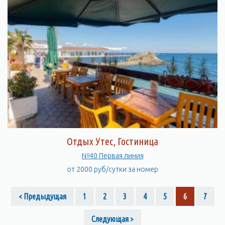
Отдых Утес, Гостиница
№40 Первая линия
от 2000 руб/сутки за номер
< Предыдущая
1
2
3
4
5
6
7
Следующая >