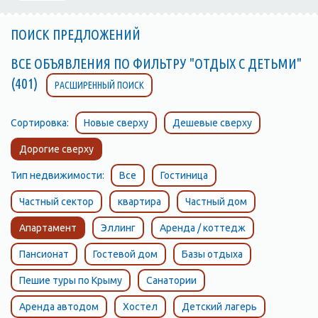
ПОИСК ПРЕДЛОЖЕНИЙ
ВСЕ ОБЪЯВЛЕНИЯ ПО ФИЛЬТРУ "ОТДЫХ С ДЕТЬМИ"
(401)
РАСШИРЕННЫЙ ПОИСК
Сортировка:
Новые сверху
Дешевые сверху
Дорогие сверху
Тип недвижимости:
Все
Гостиница
Частный сектор
квартира
Частный дом
Апартамент
Эллинг
Аренда / коттедж
Пансионат
Гостевой дом
Базы отдыха
Пешие туры по Крыму
Санатории
Аренда автодом
Хостел
Детский лагерь