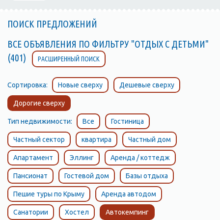
ПОИСК ПРЕДЛОЖЕНИЙ
ВСЕ ОБЪЯВЛЕНИЯ ПО ФИЛЬТРУ "ОТДЫХ С ДЕТЬМИ"
(401)
РАСШИРЕННЫЙ ПОИСК
Сортировка:
Новые сверху
Дешевые сверху
Дорогие сверху
Тип недвижимости:
Все
Гостиница
Частный сектор
квартира
Частный дом
Апартамент
Эллинг
Аренда / коттедж
Пансионат
Гостевой дом
Базы отдыха
Пешие туры по Крыму
Аренда автодом
Санатории
Хостел
Автокемпинг