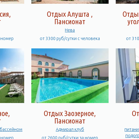
сия,
Отдых Алушта ,
Отды
т
Пансионат
уго
Нева
а номер
от 3300 руб/сутки с человека
от 31
ное,
Отдых Заозерное,
От
т
Пансионат
 бассейном
Адмирал клуб
питани
подогр
а номер
от 2600 руб/сутки за номер