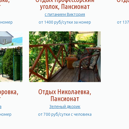
т
уголок, Пансионат
с питанием Виктория
а номер
от 1400 руб/сутки за номер
от 13
ровка,
Отдых Николаевка,
т
Пансионат
а
Зеленый дворик
 номер
от 700 руб/сутки с человека