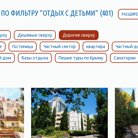
 ПО ФИЛЬТРУ "ОТДЫХ С ДЕТЬМИ" (401)
РАСШИРЕ
рху
Дешевые сверху
Дорогие сверху
е
Гостиница
Частный сектор
квартира
Частный д
й дом
Базы отдыха
Пешие туры по Крыму
Санатории