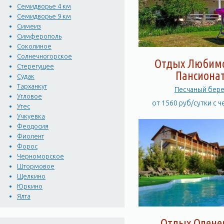
Семидворье 4 км
Семидворье 9 км
Симеиз
Симферополь
Соколиное
Солнечногорское
Отдых Любимо
Стерегущее
Пансиона
Судак
Тарханкут
Песчаный бере
Угловое
от 1560 руб/сутки с 
Утес
Учкуевка
Феодосия
Фиолент
Форос
Черноморское
Штормовое
Щелкино
Юркино
Ялта
Отдых Олене