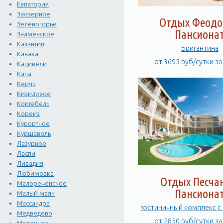
Евпатория
Заозерное
Отдых Феодо
Зеленогорье
Пансиона
Знаменское
Казантип
Бригантина
Канака
от 3695 руб/сутки з
Кацивели
Кача
Керчь
Кизиловое
Коктебель
Кореиз
Курортное
Куршавель
Лазурное
Ласпи
Ливадия
Любимовка
Отдых Песча
Малореченское
Пансиона
Малый маяк
Массандра
гостиничный комплекс с
Медведево
от 2850 руб/сутки з