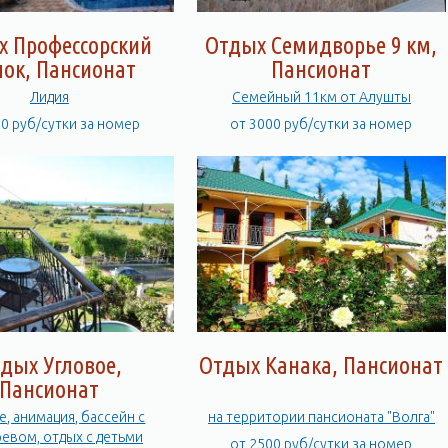
х Профессорский
Отдых Семидворье 9 км,
лок, Пансионат
Пансионат
Лидия
Семейный 11км от Алушты
00 руб/сутки за номер
от 3000 руб/сутки за номер
дых Угловое,
Отдых Канака, Пансионат
Пансионат
е, анимация, бассейн с
на территории пансионата "Волга"
евом, отдых с детьми
от 2500 руб/сутки за номер