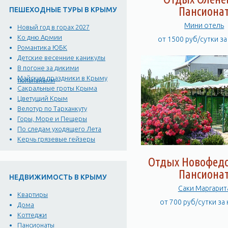
Пансиона
ПЕШЕХОДНЫЕ ТУРЫ В КРЫМУ
Мини отель
Новый год в горах 2027
Ко дню Армии
от 1500 руб/сутки з
Романтика ЮБК
Детские весенние каникулы
В погоне за дикими
Майские праздники в Крыму
тюльпанами
Сакральные гроты Крыма
Цветущий Крым
Велотур по Тарханкуту
Горы, Море и Пещеры
По следам уходящего Лета
Керчь грязевые гейзеры
Отдых Новофедо
Пансиона
НЕДВИЖИМОСТЬ В КРЫМУ
Саки Mаргарит
Квартиры
от 700 руб/сутки за
Дома
Коттеджи
Пансионаты