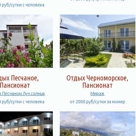
0 руб/сутки с человека
дых Песчаное,
Отдых Черноморское,
Пансионат
Пансионат
Отдых в Песчаном Луч солнца
Мираж
0 руб/сутки с человека
от 2000 руб/сутки за номер