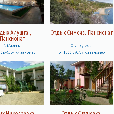
дых Алушта ,
Отдых Симеиз, Пансионат
Пансионат
У Марины
Отдых у моря
00 руб/сутки за номер
от 1500 руб/сутки за номер
ых Николаевка,
Отдых Окуневка,