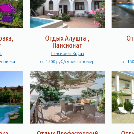
вка,
Отдых Алушта ,
От
т
Пансионат
г
Пансионат Круиз
человека
от 1500 руб/сутки за номер
от 15
вка,
Отдых Профессорский
Отд