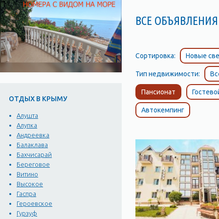
ВСЕ ОБЪЯВЛЕНИЯ
Сортировка:
Новые све
Тип недвижимости:
Вс
Пансионат
Гостево
ОТДЫХ В КРЫМУ
Автокемпинг
Алушта
Алупка
Андреевка
Балаклава
Бахчисарай
Береговое
Витино
Высокое
Гаспра
Героевское
Гурзуф