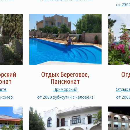
от 250
орский
Отдых Береговое,
От
онат
Пансионат
уште
Приморский
а номер
от 2080 руб/сутки с человека
от 200