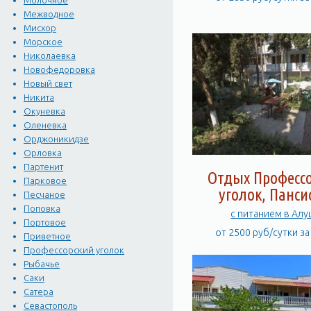
Молочное
Межводное
Мисхор
Морское
Николаевка
Новофедоровка
Новый свет
Никита
Окуневка
Оленевка
Орджоникидзе
Орловка
Партенит
Отдых Професс
Парковое
уголок, Панси
Песчаное
Поповка
с питанием в Ал
Портовое
от 2500 руб/сутки з
Приветное
Профессорский уголок
Рыбачье
Саки
Сатера
Севастополь