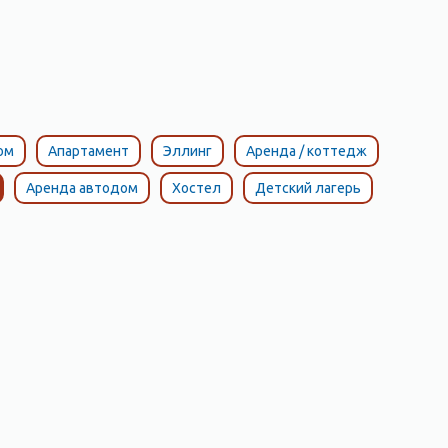
ом
Апартамент
Эллинг
Аренда / коттедж
Аренда автодом
Хостел
Детский лагерь