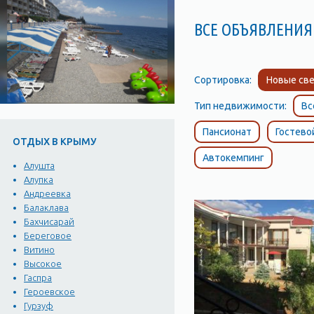
ВСЕ ОБЪЯВЛЕНИЯ
Сортировка:
Новые све
Тип недвижимости:
Вс
Пансионат
Гостево
ОТДЫХ В КРЫМУ
Автокемпинг
Алушта
Алупка
Андреевка
Балаклава
Бахчисарай
Береговое
Витино
Высокое
Гаспра
Героевское
Гурзуф