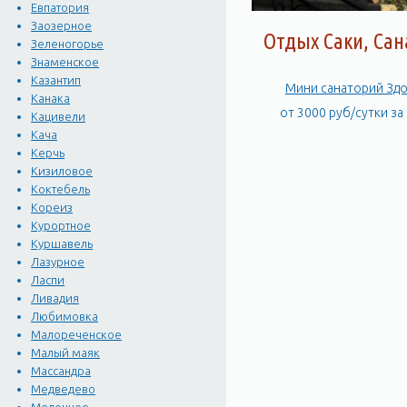
Евпатория
Заозерное
Отдых Саки, Са
Зеленогорье
Знаменское
Казантип
Мини санаторий Зд
Канака
от 3000 руб/сутки за
Кацивели
Кача
Керчь
Кизиловое
Коктебель
Кореиз
Курортное
Куршавель
Лазурное
Ласпи
Ливадия
Любимовка
Малореченское
Малый маяк
Массандра
Медведево