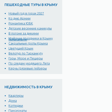
ПЕШЕХОДНЫЕ ТУРЫ В КРЫМУ
Новый год в горах 2027
Ко дню Армии
Романтика ЮБК
Детские весенние каникулы
В погоне за дикими
Майские праздники в Крыму
тюльпанами
Сакральные гроты Крыма
Цветущий Крым
Велотур по Тарханкуту
Горы, Море и Пещеры
По следам уходящего Лета
Керчь грязевые гейзеры
НЕДВИЖИМОСТЬ В КРЫМУ
Квартиры
Дома
Коттеджи
Пансионаты