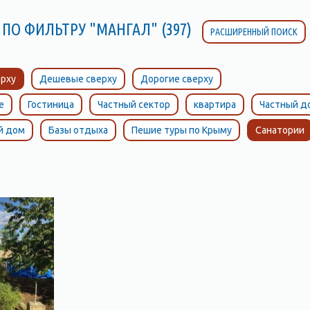
 ПО ФИЛЬТРУ "МАНГАЛ" (397)
РАСШИРЕННЫЙ ПОИСК
рху
Дешевые сверху
Дорогие сверху
е
Гостиница
Частный сектор
квартира
Частный д
й дом
Базы отдыха
Пешие туры по Крыму
Санатории