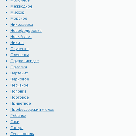
Молочное
Межводное
Мисхор
Морское
Николаевка
Новофедоровка
Новый свет
Никита
Окуневка
Оленевка
Орджоникидзе
Орловка
Партенит
Парковое
Песчаное
Поповка
Портовое
Приветное
Профессорский уголок
Рыбачье
Саки
Сатера
Севастополь