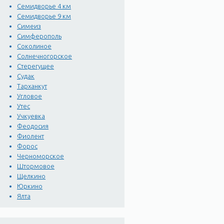
Семидворье 4 км
Семидворье 9 км
Симеиз
Симферополь
Соколиное
Солнечногорское
Стерегущее
Судак
Тарханкут
Угловое
Утес
Учкуевка
Феодосия
Фиолент
Форос
Черноморское
Штормовое
Щелкино
Юркино
Ялта