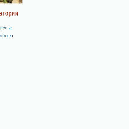
натории
оровье
 объект