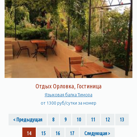
Отдых Орловка, Гостиница
Языковая балка Тимора
от 1300 руб/сутки за номер
< Предыдущая
8
9
10
11
12
13
14
15
16
17
Следующая >