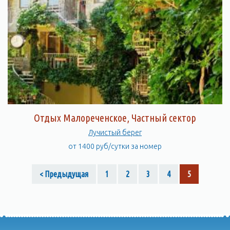
Отдых Малореченское, Частный сектор
Лучистый берег
от 1400 руб/сутки за номер
< Предыдущая
1
2
3
4
5