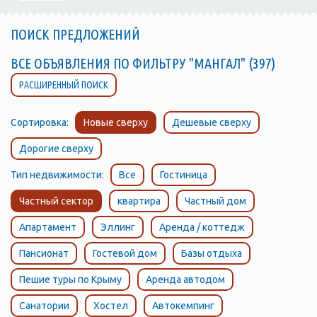
ПОИСК ПРЕДЛОЖЕНИЙ
ВСЕ ОБЪЯВЛЕНИЯ ПО ФИЛЬТРУ "МАНГАЛ" (397)
РАСШИРЕННЫЙ ПОИСК
Сортировка:
Новые сверху
Дешевые сверху
Дорогие сверху
Тип недвижимости:
Все
Гостиница
Частный сектор
квартира
Частный дом
Апартамент
Эллинг
Аренда / коттедж
Пансионат
Гостевой дом
Базы отдыха
Пешие туры по Крыму
Аренда автодом
Санатории
Хостел
Автокемпинг