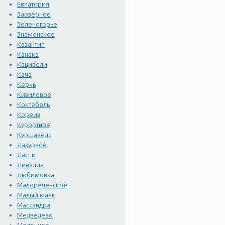
Евпатория
Заозерное
Зеленогорье
Знаменское
Казантип
Канака
Кацивели
Кача
Керчь
Кизиловое
Коктебель
Кореиз
Курортное
Куршавель
Лазурное
Ласпи
Ливадия
Любимовка
Малореченское
Малый маяк
Массандра
Медведево