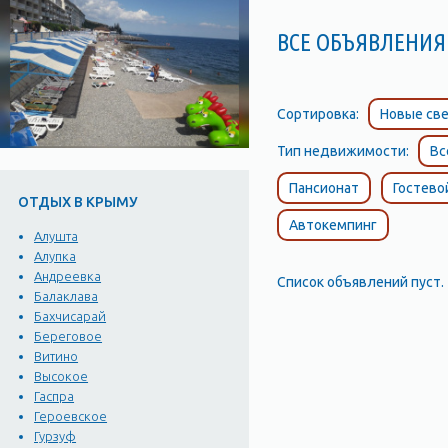
ВСЕ ОБЪЯВЛЕНИЯ
Сортировка:
Новые све
Тип недвижимости:
Вс
Пансионат
Гостево
ОТДЫХ В КРЫМУ
Автокемпинг
Алушта
Алупка
Андреевка
Список объявлений пуст.
Балаклава
Бахчисарай
Береговое
Витино
Высокое
Гаспра
Героевское
Гурзуф