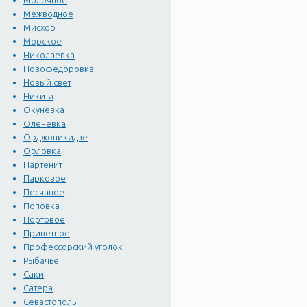
Молочное
Межводное
Мисхор
Морское
Николаевка
Новофедоровка
Новый свет
Никита
Окуневка
Оленевка
Орджоникидзе
Орловка
Партенит
Парковое
Песчаное
Поповка
Портовое
Приветное
Профессорский уголок
Рыбачье
Саки
Сатера
Севастополь