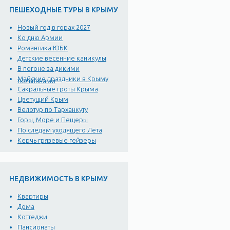
ПЕШЕХОДНЫЕ ТУРЫ В КРЫМУ
Новый год в горах 2027
Ко дню Армии
Романтика ЮБК
Детские весенние каникулы
В погоне за дикими
Майские праздники в Крыму
тюльпанами
Сакральные гроты Крыма
Цветущий Крым
Велотур по Тарханкуту
Горы, Море и Пещеры
По следам уходящего Лета
Керчь грязевые гейзеры
НЕДВИЖИМОСТЬ В КРЫМУ
Квартиры
Дома
Коттеджи
Пансионаты