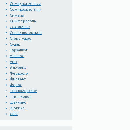
Семидворье 4 км
Семидворье 9 км
Симеиз
Симферополь
Соколиное
Солнечногорское
Стерегущее
Судак
Тарханкут
Угловое
Утес
Учкуевка
Феодосия
Фиолент
Форос
Черноморское
Штормовое
Щелкино
Юркино
Ялта