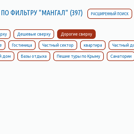
 ПО ФИЛЬТРУ "МАНГАЛ" (397)
РАСШИРЕННЫЙ ПОИСК
рху
Дешевые сверху
Дорогие сверху
е
Гостиница
Частный сектор
квартира
Частный д
й дом
Базы отдыха
Пешие туры по Крыму
Санатории