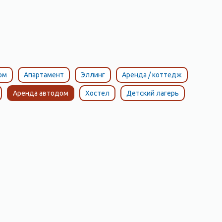
ом
Апартамент
Эллинг
Аренда / коттедж
Аренда автодом
Хостел
Детский лагерь