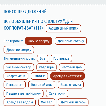
ПОИСК ПРЕДЛОЖЕНИЙ
ВСЕ ОБЪЯВЛЕНИЯ ПО ФИЛЬТРУ "ДЛЯ
КОРПОРАТИВА" (117)
РАСШИРЕННЫЙ ПОИСК
Сортировка:
Новые сверху
Дешевые сверху
Дорогие сверху
Тип недвижимости:
Все
Гостиница
Частный сектор
квартира
Частный дом
Апартамент
Эллинг
Аренда / коттедж
Пансионат
Гостевой дом
Базы отдыха
Пешие туры по Крыму
Санатории
Аренда автодом
Хостел
Детский лагерь