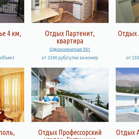
е 4 км,
Отдых Партенит,
Отдых 
квартира
Однокомнатная 501
 объект
от 2300 руб/сутки за номер
от 23
поль,
Отдых Профессорский
Отдых А