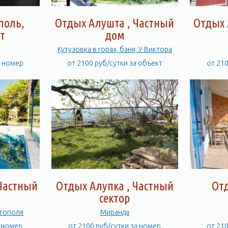
поль,
Отдых Алушта , Частный
Отдых 
т
дом
Кутузовка в горах, баня, У Виктора
а номер
от 2100 руб/сутки за объект
от 21
Частный
Отдых Алупка , Частный
От
сектор
тополя
Миранда
а номер
от 2100 руб/сутки за номер
от 21