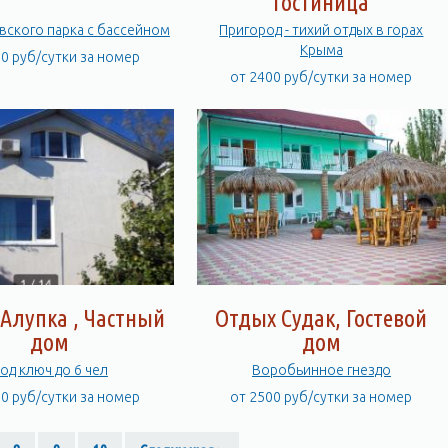
Гостиница
У Воронцовского парка с бассейном
Пригород - тихий отдых в горах
Крыма
00 руб/сутки за номер
от 2400 руб/сутки за номер
Алупка , Частный
Отдых Судак, Гостевой
дом
дом
од ключ до 6 чел
Воробьинное гнездо
00 руб/сутки за номер
от 2500 руб/сутки за номер