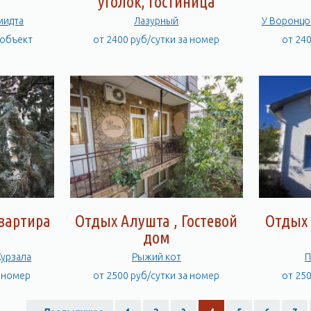
уголок, Гостиница
ы ул.Шмидта
Лазурный
 объект
от 2400 руб/сутки за номер
от 24
квартира
Отдых Алушта , Гостевой
Отдых 
дом
артаменты возле Курзала
Рыжий кот
П
а номер
от 2500 руб/сутки за номер
от 25