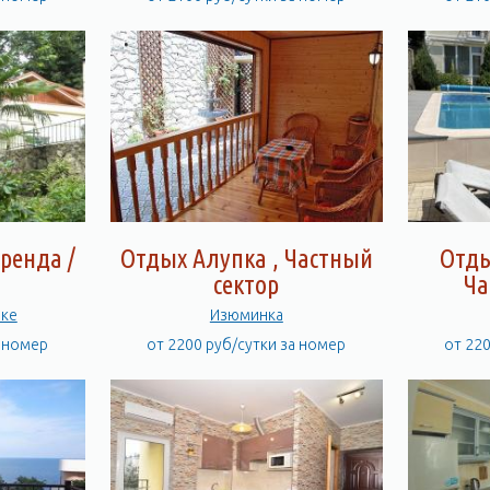
ренда /
Отдых Алупка , Частный
Отды
сектор
Ча
пке
Изюминка
а номер
от 2200 руб/сутки за номер
от 22