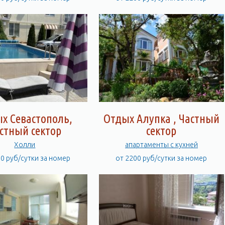
х Севастополь,
Отдых Алупка , Частный
стный сектор
сектор
Холли
апартаменты с кухней
00 руб/сутки за номер
от 2200 руб/сутки за номер