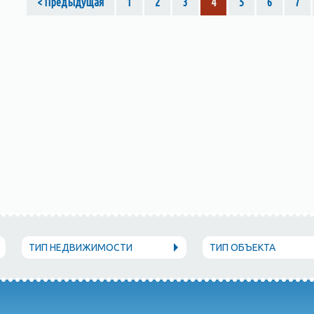
< Предыдущая
1
2
3
4
5
6
7
ТИП НЕДВИЖИМОСТИ
ТИП ОБЪЕКТА