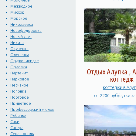
Молочное
Межводное
Мисхор
Морское
Николаевка
Новофедоровка
Новый свет
Никита
Окуневка
Оленевка
Орджоникидзе
Орловка
Отдых Алупка , А
Партенит
коттедж
Парковое
Песчаное
коттеджи в Алу
Поповка
от 2200 руб/сутки з
Портовое
Приветное
Профессорский уголок
Рыбачье
Саки
Сатера
Севастополь