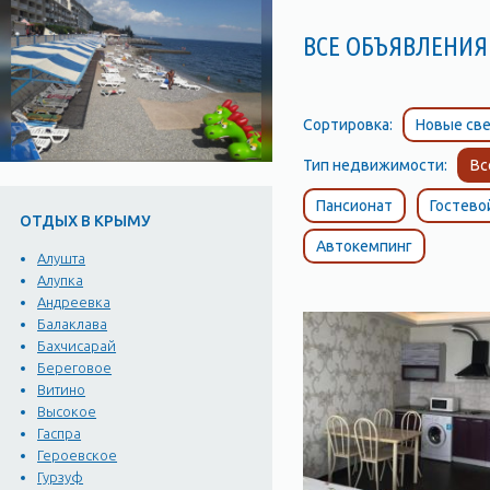
ВСЕ ОБЪЯВЛЕНИЯ 
Сортировка:
Новые све
Тип недвижимости:
Вс
Пансионат
Гостево
ОТДЫХ В КРЫМУ
Автокемпинг
Алушта
Алупка
Андреевка
Балаклава
Бахчисарай
Береговое
Витино
Высокое
Гаспра
Героевское
Гурзуф