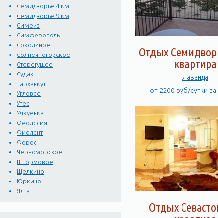
Семидворье 4 км
Семидворье 9 км
Симеиз
Симферополь
Соколиное
Отдых Семидворь
Солнечногорское
квартира
Стерегущее
Судак
Лаванда
Тарханкут
от 2200 руб/сутки за
Угловое
Утес
Учкуевка
Феодосия
Фиолент
Форос
Черноморское
Штормовое
Щелкино
Юркино
Ялта
Отдых Севасто