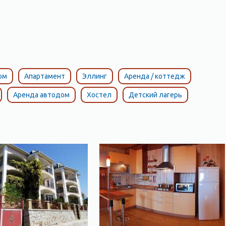
ом
Апартамент
Эллинг
Аренда / коттедж
Аренда автодом
Хостел
Детский лагерь