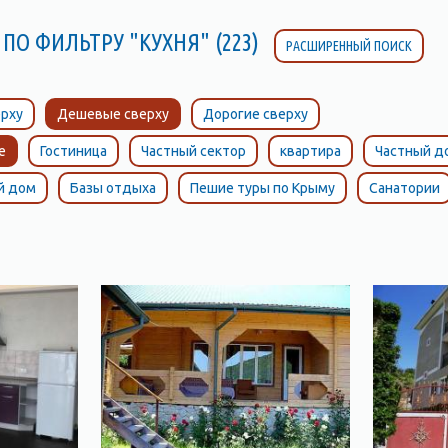
ПО ФИЛЬТРУ "КУХНЯ" (223)
РАСШИРЕННЫЙ ПОИСК
рху
Дешевые сверху
Дорогие сверху
е
Гостиница
Частный сектор
квартира
Частный д
й дом
Базы отдыха
Пешие туры по Крыму
Санатории