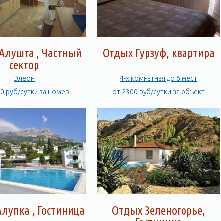
Алушта , Частный
Отдых Гурзуф, квартира
сектор
Элеон
4-х комнатная до 6 мест
00 руб/сутки за номер
от 2300 руб/сутки за объект
лупка , Гостиница
Отдых Зеленогорье,