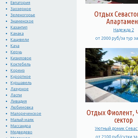
Евпатория
Заозерное
Отдых Севасто
Зеленогорье
Апартамен
Знаменское
Казантип
Надежда 2
Канака
от 2000 руб/за тур з
Кацивели
Кача
Керчь
Кизиловое
Коктебель
Кореиз
Курортное
Куршавель
Лазурное
Ласпи
Ливадия
Любимовка
Отдых Фиолент, 
Малореченское
сектор
Малый маяк
Массандра
Уютный домик Севас
Медведево
от 2100 руб/сутки з