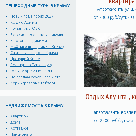
квартира
ПЕШЕХОДНЫЕ ТУРЫ В КРЫМУ
Апартамент
Новый год в горах 2027
от 2300 руб/сутки за
Ко дню Армии
Романтика ЮБК
Детские весенние каникулы
В погоне за дикими
Майские праздники в Крыму
тюльпанами
Сакральные гроты Крыма
Цветущий Крым
Велотур по Тарханкуту
Горы, Море и Пещеры
По следам уходящего Лета
Керчь грязевые гейзеры
Отдых Алушта , 
НЕДВИЖИМОСТЬ В КРЫМУ
ап
Квартиры
от 2500 руб/сутки з
Дома
Коттеджи
Пансионаты