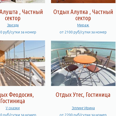
Алушта , Частный
Отдых Алупка , Частный
сектор
сектор
Звезда
Мираж
00 руб/сутки за номер
от 2100 руб/сутки за номер
дых Феодосия,
Отдых Утес, Гостиница
Гостиница
У сказки
Эллинг Ирина
00 руб/сутки за номер
от 2200 руб/сутки за номер