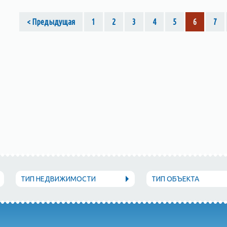
< Предыдущая
1
2
3
4
5
6
7
ТИП НЕДВИЖИМОСТИ
ТИП ОБЪЕКТА