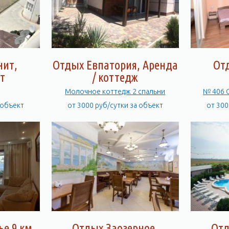
нит,
Отдых Евпатория, Аренда
От
т
/ коттедж
Молочное коттедж 2 спальни
№ 406 С
 объект
от 3000 руб/сутки за объект
от 300
е 9 км,
Отдых Заозерное,
Отд