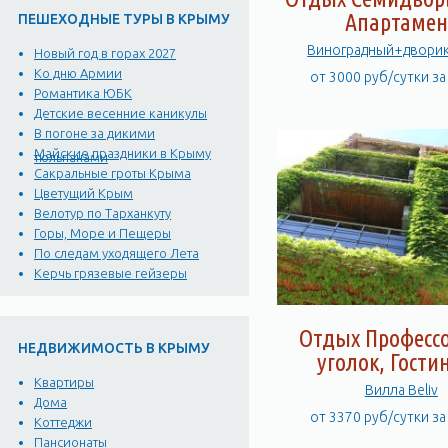
Апартамен
ПЕШЕХОДНЫЕ ТУРЫ В КРЫМУ
Виноградный+двори
Новый год в горах 2027
Ко дню Армии
от 3000 руб/сутки з
Романтика ЮБК
Детские весенние каникулы
В погоне за дикими
Майские праздники в Крыму
тюльпанами
Сакральные гроты Крыма
Цветущий Крым
Велотур по Тарханкуту
Горы, Море и Пещеры
По следам уходящего Лета
Керчь грязевые гейзеры
Отдых Професс
НЕДВИЖИМОСТЬ В КРЫМУ
уголок, Гости
Квартиры
Вилла Beliv
Дома
от 3370 руб/сутки з
Коттеджи
Пансионаты