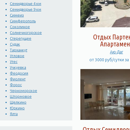
Семидворье 4 км
Семидворье 9 км
Симеиз
Симферополь
Соколиное
Солнечногорское
Отдых Парте
Стерегущее
Апартамен
Судак
Тарханкут
Аю-Даг
Угловое
от 3000 руб/сутки за
Утес
Учкуевка
Феодосия
Фиолент
Форос
Черноморское
Штормовое
Щелкино
Юркино
Ялта
Отдых Семидворь