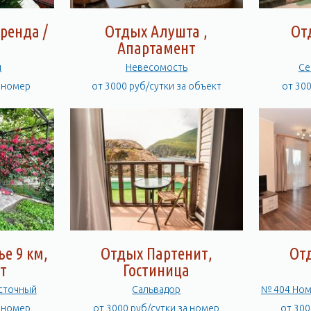
ренда /
Отдых Алушта ,
От
Апартамент
й
Невесомость
Се
а номер
от 3000 руб/сутки за объект
от 30
е 9 км,
Отдых Партенит,
От
т
Гостиница
осточный
Сальвадор
№ 404 Номе
а номер
от 3000 руб/сутки за номер
от 300