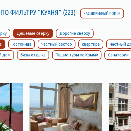
ПО ФИЛЬТРУ "КУХНЯ" (223)
РАСШИРЕННЫЙ ПОИСК
рху
Дешевые сверху
Дорогие сверху
е
Гостиница
Частный сектор
квартира
Частный д
й дом
Базы отдыха
Пешие туры по Крыму
Санатории