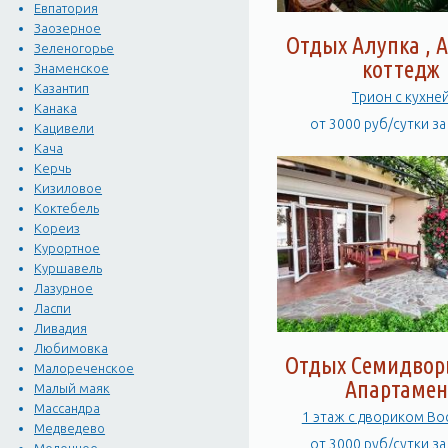
Евпатория
Заозерное
Отдых Алупка , А
Зеленогорье
коттедж
Знаменское
Казантип
Трион c кухне
Канака
от 3000 руб/сутки з
Кацивели
Кача
Керчь
Кизиловое
Коктебель
Кореиз
Курортное
Куршавель
Лазурное
Ласпи
Ливадия
Любимовка
Отдых Семидворь
Малореченское
Апартамен
Малый маяк
Массандра
1 этаж с двориком В
Медведево
от 3000 руб/сутки з