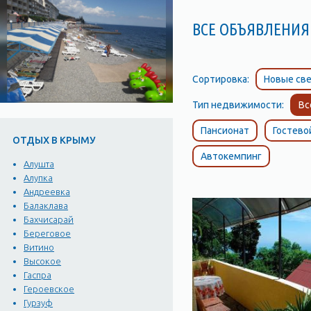
ВСЕ ОБЪЯВЛЕНИЯ 
Сортировка:
Новые све
Тип недвижимости:
Вс
Пансионат
Гостево
ОТДЫХ В КРЫМУ
Автокемпинг
Алушта
Алупка
Андреевка
Балаклава
Бахчисарай
Береговое
Витино
Высокое
Гаспра
Героевское
Гурзуф