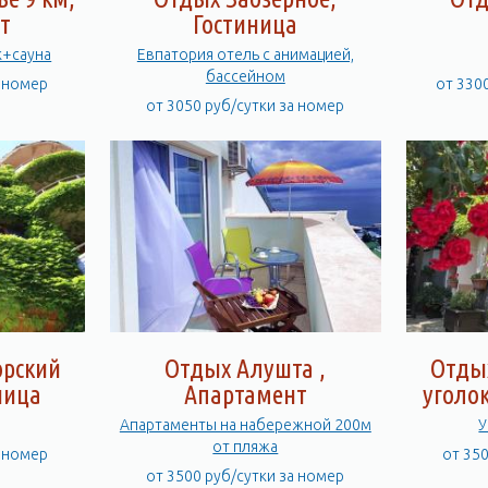
т
Гостиница
к+сауна
Евпатория отель с анимацией,
бассейном
а номер
от 330
от 3050 руб/сутки за номер
орский
Отдых Алушта ,
Отды
ница
Апартамент
уголок
Апартаменты на набережной 200м
У
от пляжа
а номер
от 35
от 3500 руб/сутки за номер