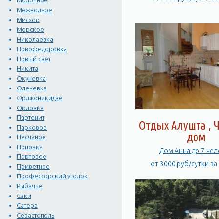
Молочное
Межводное
Мисхор
Морское
Николаевка
Новофедоровка
Новый свет
Никита
Окуневка
Оленевка
Орджоникидзе
Орловка
Партенит
Отдых Алушта , 
Парковое
дом
Песчаное
Поповка
Дом Анна до 7 чел
Портовое
от 3000 руб/сутки за
Приветное
Профессорский уголок
Рыбачье
Саки
Сатера
Севастополь