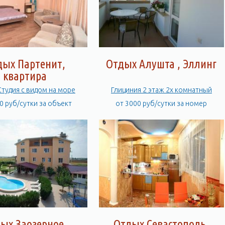
дых Партенит,
Отдых Алушта , Эллинг
квартира
тудия с видом на море
Глициния 2 этаж 2х комнатный
0 руб/сутки за объект
от 3000 руб/сутки за номер
ых Заозерное,
Отдых Севастополь,