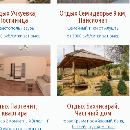
дых Учкуевка,
Отдых Семидворье 9 км,
Гостиница
Пансионат
вастополь Лазурь
Семейный 11км от Алушты
00 руб/сутки за номер
от 3000 руб/сутки за номер
дых Партенит,
Отдых Бахчисарай,
квартира
Частный дом
р 2-комнатный (4 чел.+1)
горах Крыма пос Айвовый, баня,
бассейн, кухня, мангал
0 руб/сутки за объект