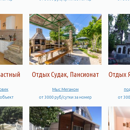
Частный
Отдых Судак, Пансионат
Отдых 
овек
Мыс Меганом
по
 объект
от 3000 руб/сутки за номер
от 30