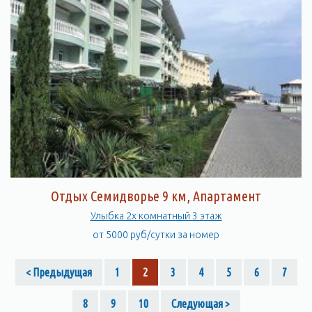
Отдых Семидворье 9 км, Апартамент
Улыбка 2х комнатный 3 этаж
от 5000 руб/сутки за номер
< Предыдущая
1
2
3
4
5
6
7
8
9
10
Следующая >