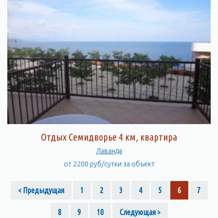
Отдых Семидворье 4 км, квартира
Лаванда
от 2200 руб/сутки за объект
< Предыдущая
1
2
3
4
5
6
7
8
9
10
Следующая >