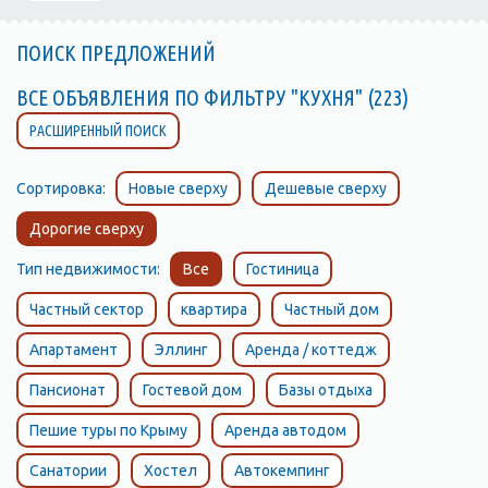
ПОИСК ПРЕДЛОЖЕНИЙ
ВСЕ ОБЪЯВЛЕНИЯ ПО ФИЛЬТРУ "КУХНЯ" (223)
РАСШИРЕННЫЙ ПОИСК
Сортировка:
Новые сверху
Дешевые сверху
Дорогие сверху
Тип недвижимости:
Все
Гостиница
Частный сектор
квартира
Частный дом
Апартамент
Эллинг
Аренда / коттедж
Пансионат
Гостевой дом
Базы отдыха
Пешие туры по Крыму
Аренда автодом
Санатории
Хостел
Автокемпинг