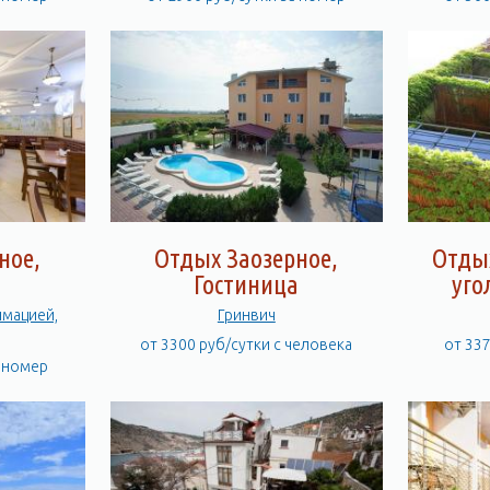
ное,
Отдых Заозерное,
Отды
а
Гостиница
уго
имацией,
Гринвич
от 3300 руб/сутки с человека
от 33
а номер