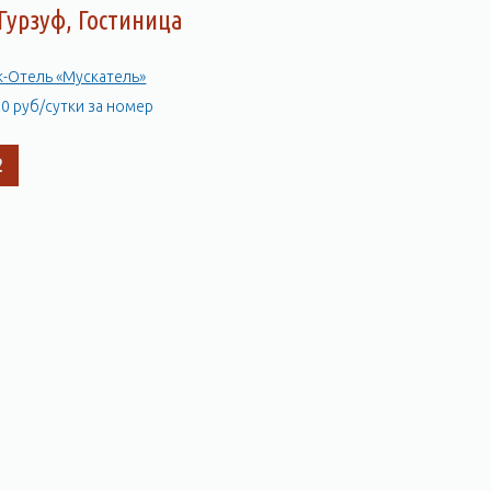
Гурзуф, Гостиница
к-Отель «Мускатель»
00 руб/сутки за номер
2