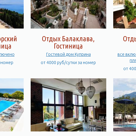
орский
Отдых Балаклава,
Отд
ница
Гостиница
ключено
Гостевой дом Куприна
все вклю
пл
а номер
от 4000 руб/сутки за номер
от 40