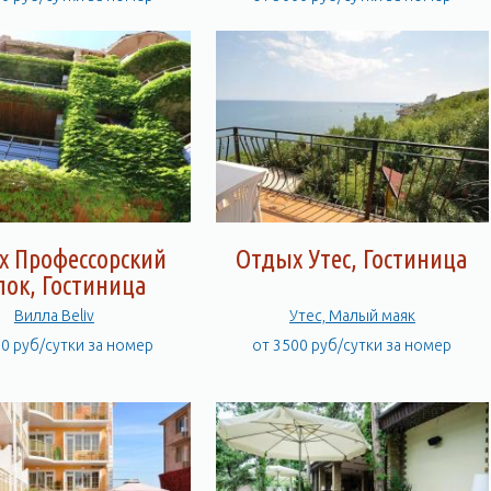
х Профессорский
Отдых Утес, Гостиница
лок, Гостиница
Вилла Beliv
Утес, Малый маяк
70 руб/сутки за номер
от 3500 руб/сутки за номер