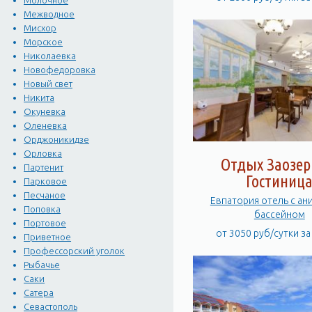
Молочное
Межводное
Мисхор
Морское
Николаевка
Новофедоровка
Новый свет
Никита
Окуневка
Оленевка
Орджоникидзе
Орловка
Отдых Заозер
Партенит
Гостиниц
Парковое
Песчаное
Евпатория отель с ан
Поповка
бассейном
Портовое
от 3050 руб/сутки з
Приветное
Профессорский уголок
Рыбачье
Саки
Сатера
Севастополь