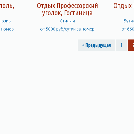
поль,
Отдых Профессорский
Отдых 
а
уголок, Гостиница
люзив
Стиляга
Бути
а номер
от 5000 руб/сутки за номер
от 66
< Предыдущая
1