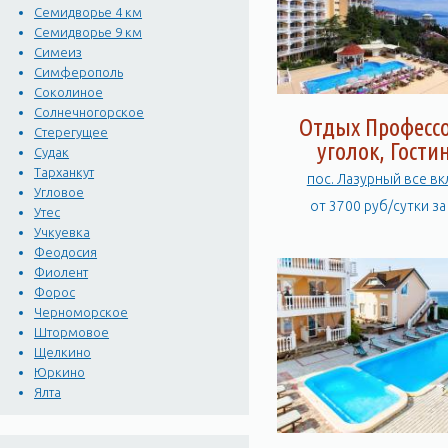
Семидворье 4 км
Семидворье 9 км
Симеиз
Симферополь
Соколиное
Солнечногорское
Отдых Професс
Стерегущее
уголок, Гости
Судак
Тарханкут
пос. Лазурный все в
Угловое
от 3700 руб/сутки з
Утес
Учкуевка
Феодосия
Фиолент
Форос
Черноморское
Штормовое
Щелкино
Юркино
Ялта