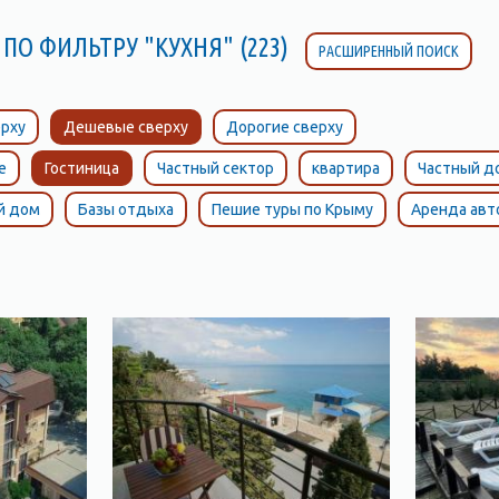
ПО ФИЛЬТРУ "КУХНЯ" (223)
РАСШИРЕННЫЙ ПОИСК
рху
Дешевые сверху
Дорогие сверху
е
Гостиница
Частный сектор
квартира
Частный д
й дом
Базы отдыха
Пешие туры по Крыму
Аренда ав