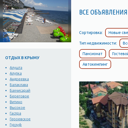
ВСЕ ОБЪЯВЛЕНИЯ 
Сортировка:
Новые све
Тип недвижимости:
Вс
Пансионат
Гостево
ОТДЫХ В КРЫМУ
Автокемпинг
Алушта
Алупка
Андреевка
Балаклава
Бахчисарай
Береговое
Витино
Высокое
Гаспра
Героевское
Гурзуф