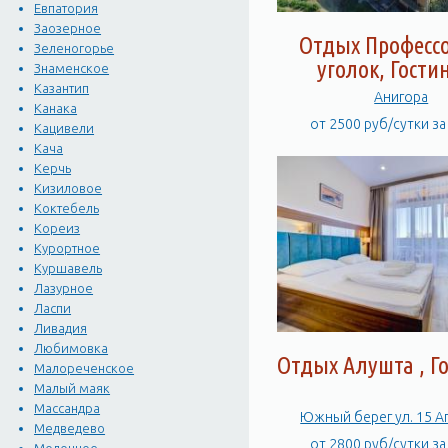
Евпатория
Заозерное
Отдых Професс
Зеленогорье
уголок, Гости
Знаменское
Казантип
Анигора
Канака
от 2500 руб/сутки з
Кацивели
Кача
Керчь
Кизиловое
Коктебель
Кореиз
Курортное
Куршавель
Лазурное
Ласпи
Ливадия
Любимовка
Отдых Алушта , Г
Малореченское
Малый маяк
Массандра
Южный берег у
Медведево
от 2800 руб/сутки з