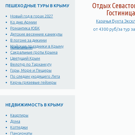
Отдых Севасто
ПЕШЕХОДНЫЕ ТУРЫ В КРЫМУ
Гостиниц
Новый год в горах 2027
Казачья Бухта Экск
Ко дню Армии
Романтика ЮБК
от 4300 руб/за тур з
Детские весенние каникулы
В погоне за дикими
Майские праздники в Крыму
тюльпанами
Сакральные гроты Крыма
Цветущий Крым
Велотур по Тарханкуту
Горы, Море и Пещеры
По следам уходящего Лета
Керчь грязевые гейзеры
НЕДВИЖИМОСТЬ В КРЫМУ
Квартиры
Дома
Коттеджи
Пансионаты