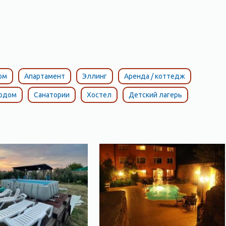
ом
Апартамент
Эллинг
Аренда / коттедж
тодом
Санатории
Хостел
Детский лагерь