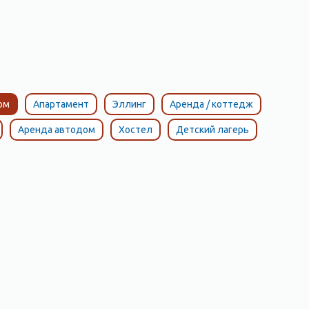
ом
Апартамент
Эллинг
Аренда / коттедж
Аренда автодом
Хостел
Детский лагерь