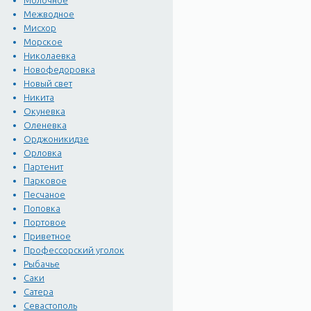
Молочное
Межводное
Мисхор
Морское
Николаевка
Новофедоровка
Новый свет
Никита
Окуневка
Оленевка
Орджоникидзе
Орловка
Партенит
Парковое
Песчаное
Поповка
Портовое
Приветное
Профессорский уголок
Рыбачье
Саки
Сатера
Севастополь