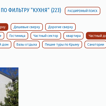
ПО ФИЛЬТРУ "КУХНЯ" (223)
РАСШИРЕННЫЙ ПОИСК
рху
Дешевые сверху
Дорогие сверху
е
Гостиница
Частный сектор
квартира
Частный д
й дом
Базы отдыха
Пешие туры по Крыму
Санатории