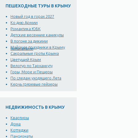
ПЕШЕХОДНЫЕ ТУРЫ В КРЫМУ
Новый год в горах 2027
Ко дню Армии
Романтика ЮБК
Детские весенние каникулы
В погоне за дикими
Майские праздники в Крыму
тюльпанами
Сакральные гроты Крыма
Цветущий Крым
Велотур по Тарханкуту
Горы, Море и Пещеры
По следам уходящего Лета
Керчь грязевые гейзеры
НЕДВИЖИМОСТЬ В КРЫМУ
Квартиры
Дома
Коттеджи
Пансионаты