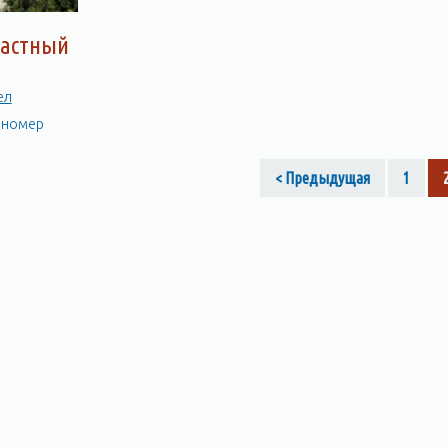
Частный
ел
а номер
< Предыдущая
1