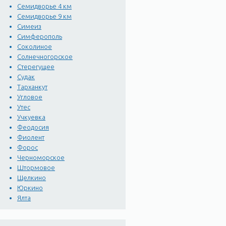
Семидворье 4 км
Семидворье 9 км
Симеиз
Симферополь
Соколиное
Солнечногорское
Стерегущее
Судак
Тарханкут
Угловое
Утес
Учкуевка
Феодосия
Фиолент
Форос
Черноморское
Штормовое
Щелкино
Юркино
Ялта