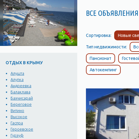
ВСЕ ОБЪЯВЛЕНИЯ 
Сортировка:
Новые све
Тип недвижимости:
Вс
Пансионат
Гостево
ОТДЫХ В КРЫМУ
Автокемпинг
Алушта
Алупка
Андреевка
Балаклава
Бахчисарай
Береговое
Витино
Высокое
Гаспра
Героевское
Гурзуф