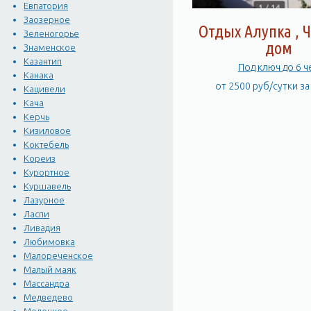
Евпатория
Заозерное
Отдых Алупка , 
Зеленогорье
дом
Знаменское
Казантип
Под ключ до 6 ч
Канака
от 2500 руб/сутки з
Кацивели
Кача
Керчь
Кизиловое
Коктебель
Кореиз
Курортное
Куршавель
Лазурное
Ласпи
Ливадия
Любимовка
Малореченское
Малый маяк
Массандра
Медведево