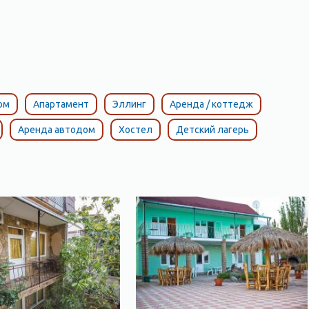
ом
Апартамент
Эллинг
Аренда / коттедж
Аренда автодом
Хостел
Детский лагерь