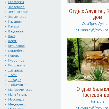
Евпатория
Заозерное
Отдых Алушта , Г
Зеленогорье
дом
Знаменское
Казантип
Дом Трио Луч
Канака
от 7000 руб/сутки з
Кацивели
Кача
Керчь
Кизиловое
Коктебель
Кореиз
Курортное
Куршавель
Лазурное
Ласпи
Ливадия
Любимовка
Отдых Балакл
Малореченское
Гостевой д
Малый маяк
Массандра
Нателла
Медведево
от 2500 руб/сутки з