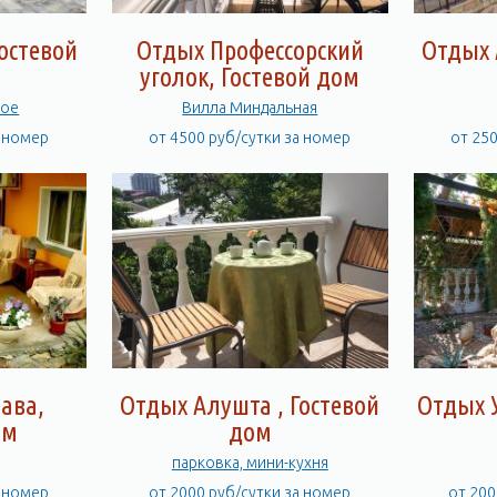
остевой
Отдых Профессорский
Отдых 
уголок, Гостевой дом
истое
Вилла Миндальная
а номер
от 4500 руб/сутки за номер
от 25
ава,
Отдых Алушта , Гостевой
Отдых У
ом
дом
парковка, мини-кухня
а номер
от 2000 руб/сутки за номер
от 200