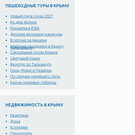
ПЕШЕХОДНЫЕ ТУРЫ В КРЫМУ
Новый год в горах 2027
Ко дню Армии
Романтика ЮБК
Детские весенние каникулы
В погоне за дикими
Майские праздники в Крыму
тюльпанами
Сакральные гроты Крыма
Цветущий Крым
Велотур по Тарханкуту
Горы, Море и Пещеры
По следам уходящего Лета
Керчь грязевые гейзеры
НЕДВИЖИМОСТЬ В КРЫМУ
Квартиры
Дома
Коттеджи
Пансионаты