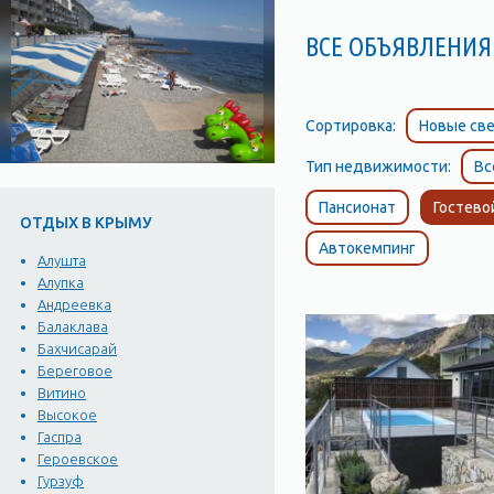
ВСЕ ОБЪЯВЛЕНИЯ 
Сортировка:
Новые све
Тип недвижимости:
Вс
Пансионат
Гостево
ОТДЫХ В КРЫМУ
Автокемпинг
Алушта
Алупка
Андреевка
Балаклава
Бахчисарай
Береговое
Витино
Высокое
Гаспра
Героевское
Гурзуф