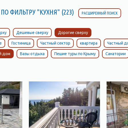
ПО ФИЛЬТРУ "КУХНЯ" (223)
РАСШИРЕННЫЙ ПОИСК
рху
Дешевые сверху
Дорогие сверху
е
Гостиница
Частный сектор
квартира
Частный д
й дом
Базы отдыха
Пешие туры по Крыму
Санатории