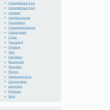
Семидворье 4 км
Семидворье 9 км
Симеиз
Симферополь
Соколиное
Солнечногорское
Стерегущее
Судак
Тарханкут
Угловое
Утес
Учкуевка
Феодосия
Фиолент
Форос
Черноморское
Штормовое
Щелкино
Юркино
Ялта