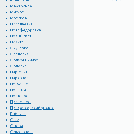
Молочное
Межводное
Мисхор
Морское
Николаевка
Новофедоровка
Новый свет
Никита
Окуневка
Оленевка
Орджоникидзе
Орловка
Партенит
Парковое
Песчаное
Поповка
Портовое
Приветное
Профессорский уголок
Рыбачье
Саки
Сатера
Севастополь