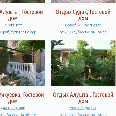
Алушта , Гостевой
Отдых Судак, Гостевой
дом
дом
Рыжий кот
Воробьинное гнездо
00 руб/сутки за номер
от 2500 руб/сутки за номер
чкуевка, Гостевой
Отдых Алушта , Гостевой
дом
дом
Дачный домик
Уютный дворик
0 руб/сутки за объект
от 1300 руб/сутки за номер