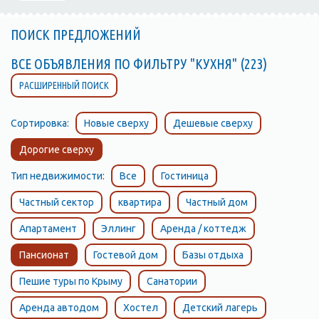
ПОИСК ПРЕДЛОЖЕНИЙ
ВСЕ ОБЪЯВЛЕНИЯ ПО ФИЛЬТРУ "КУХНЯ" (223)
РАСШИРЕННЫЙ ПОИСК
Сортировка:
Новые сверху
Дешевые сверху
Дорогие сверху
Тип недвижимости:
Все
Гостиница
Частный сектор
квартира
Частный дом
Апартамент
Эллинг
Аренда / коттедж
Пансионат
Гостевой дом
Базы отдыха
Пешие туры по Крыму
Санатории
Аренда автодом
Хостел
Детский лагерь