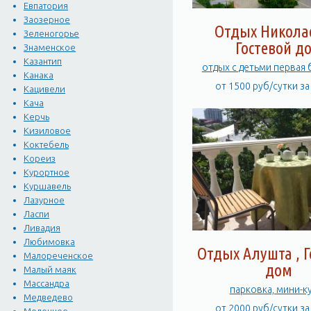
Евпатория
Заозерное
Отдых Никола
Зеленогорье
Гостевой д
Знаменское
Казантип
отдых с детьми первая 
Канака
от 1500 руб/сутки з
Кацивели
Кача
Керчь
Кизиловое
Коктебель
Кореиз
Курортное
Куршавель
Лазурное
Ласпи
Ливадия
Любимовка
Отдых Алушта , Г
Малореченское
дом
Малый маяк
Массандра
парковка, мини-к
Медведево
от 2000 руб/сутки з