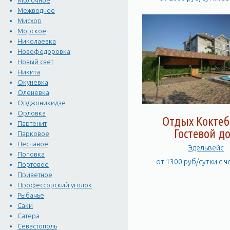
Молочное
Межводное
Мисхор
Морское
Николаевка
Новофедоровка
Новый свет
Никита
Окуневка
Оленевка
Орджоникидзе
Орловка
Отдых Коктеб
Партенит
Гостевой д
Парковое
Песчаное
Эдельвейс
Поповка
от 1300 руб/сутки с 
Портовое
Приветное
Профессорский уголок
Рыбачье
Саки
Сатера
Севастополь