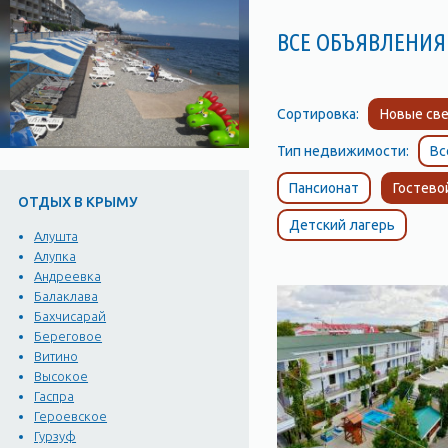
ВСЕ ОБЪЯВЛЕНИЯ
Сортировка:
Новые све
Тип недвижимости:
Вс
Пансионат
Гостево
ОТДЫХ В КРЫМУ
Детский лагерь
Алушта
Алупка
Андреевка
Балаклава
Бахчисарай
Береговое
Витино
Высокое
Гаспра
Героевское
Гурзуф