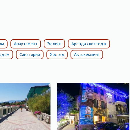
ом
Апартамент
Эллинг
Аренда / коттедж
тодом
Санатории
Хостел
Автокемпинг