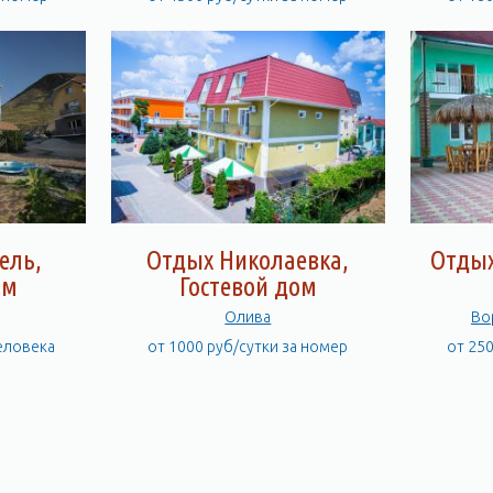
ель,
Отдых Николаевка,
Отдых
ом
Гостевой дом
Олива
Во
человека
от 1000 руб/сутки за номер
от 25