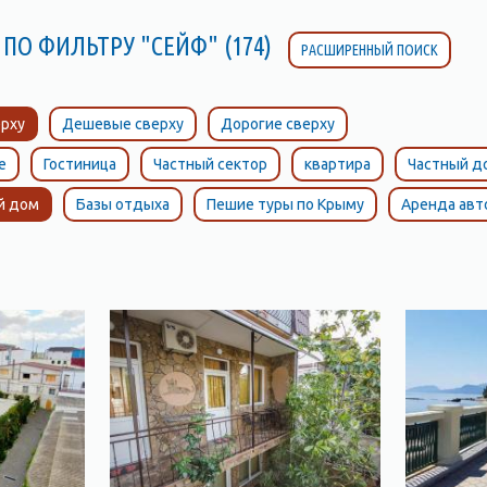
 ПО ФИЛЬТРУ "СЕЙФ" (174)
РАСШИРЕННЫЙ ПОИСК
рху
Дешевые сверху
Дорогие сверху
е
Гостиница
Частный сектор
квартира
Частный д
й дом
Базы отдыха
Пешие туры по Крыму
Аренда ав