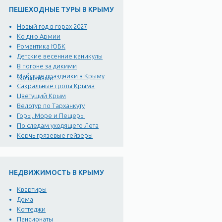
ПЕШЕХОДНЫЕ ТУРЫ В КРЫМУ
Новый год в горах 2027
Ко дню Армии
Романтика ЮБК
Детские весенние каникулы
В погоне за дикими
Майские праздники в Крыму
тюльпанами
Сакральные гроты Крыма
Цветущий Крым
Велотур по Тарханкуту
Горы, Море и Пещеры
По следам уходящего Лета
Керчь грязевые гейзеры
НЕДВИЖИМОСТЬ В КРЫМУ
Квартиры
Дома
Коттеджи
Пансионаты