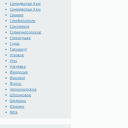
Семидворье 4 км
Семидворье 9 км
Симеиз
Симферополь
Соколиное
Солнечногорское
Стерегущее
Судак
Тарханкут
Угловое
Утес
Учкуевка
Феодосия
Фиолент
Форос
Черноморское
Штормовое
Щелкино
Юркино
Ялта