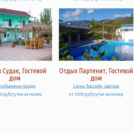
 Судак, Гостевой
Отдых Партенит, Гостевой
дом
дом
робьинное гнездо
Сауна, бассейн, завтрак
00 руб/сутки за номер
от 3500 руб/сутки за номер