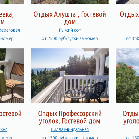
евка,
Отдых Алушта , Гостевой
Отдых 
ом
дом
береговая
Рыжий кот
а номер
от 2500 руб/сутки за номер
от 36
остевой
Отдых Профессорский
Отды
уголок, Гостевой дом
уголо
ухня
Вилла Миндальная
а номер
от 4500 руб/сутки за номер
от 18