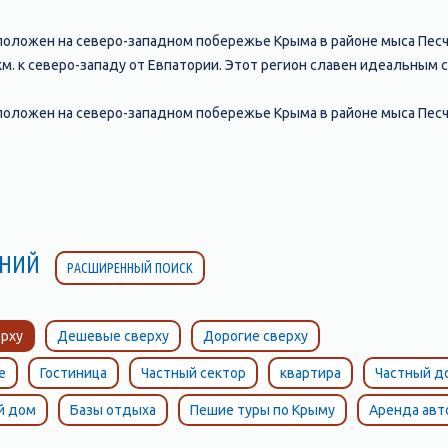
оложен на северо-западном побережье Крыма в районе мыса Песчаны
 км. к северо-западу от Евпатории. Этот регион славен идеальным
положен на северо-западном побережье Крыма в районе мыса Песч
ЛЕНИЙ
РАСШИРЕННЫЙ ПОИСК
рху
Дешевые сверху
Дорогие сверху
е
Гостиница
Частный сектор
квартира
Частный д
й дом
Базы отдыха
Пешие туры по Крыму
Аренда ав