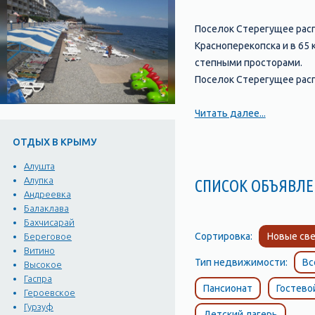
Поселок Cтерегущее расп
Красноперекопска и в 65
степными просторами.
Поселок Cтерегущее рас
Читать далее...
ОТДЫХ В КРЫМУ
Алушта
Алупка
СПИСОК ОБЪЯВ
Андреевка
Балаклава
Бахчисарай
Сортировка:
Новые све
Береговое
Витино
Тип недвижимости:
Вс
Высокое
Гаспра
Пансионат
Гостево
Героевское
Гурзуф
Детский лагерь