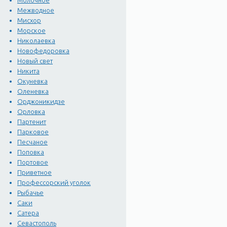
Молочное
Межводное
Мисхор
Морское
Николаевка
Новофедоровка
Новый свет
Никита
Окуневка
Оленевка
Орджоникидзе
Орловка
Партенит
Парковое
Песчаное
Поповка
Портовое
Приветное
Профессорский уголок
Рыбачье
Саки
Сатера
Севастополь