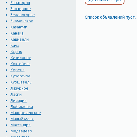
Евпатория
Заозерное
Зеленогорье
Список объявлений пуст.
Знаменское
Казантип
Канака
Кацивели
Кача
Керчь
Кизиловое
Коктебель
Кореиз
Курортное
Куршавель
Лазурное
Ласпи
Ливадия
Любимовка
Малореченское
Малый маяк
Массандра
Медведево