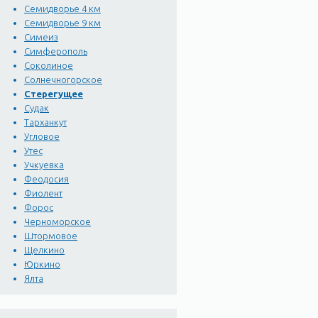
Семидворье 4 км
Семидворье 9 км
Симеиз
Симферополь
Соколиное
Солнечногорское
Стерегущее
Судак
Тарханкут
Угловое
Утес
Учкуевка
Феодосия
Фиолент
Форос
Черноморское
Штормовое
Щелкино
Юркино
Ялта