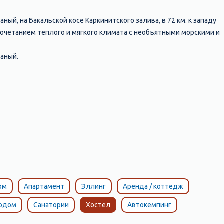
й, на Бакальской косе Каркинитского залива, в 72 км. к западу
 сочетанием теплого и мягкого климата с необъятными морскими и
аный.
ом
Апартамент
Эллинг
Аренда / коттедж
тодом
Санатории
Хостел
Автокемпинг