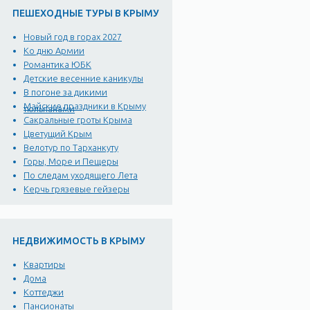
ПЕШЕХОДНЫЕ ТУРЫ В КРЫМУ
Новый год в горах 2027
Ко дню Армии
Романтика ЮБК
Детские весенние каникулы
В погоне за дикими
Майские праздники в Крыму
тюльпанами
Сакральные гроты Крыма
Цветущий Крым
Велотур по Тарханкуту
Горы, Море и Пещеры
По следам уходящего Лета
Керчь грязевые гейзеры
НЕДВИЖИМОСТЬ В КРЫМУ
Квартиры
Дома
Коттеджи
Пансионаты