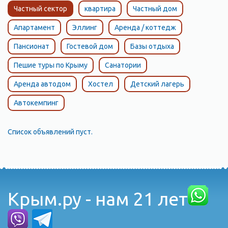
Частный сектор
квартира
Частный дом
Апартамент
Эллинг
Аренда / коттедж
Пансионат
Гостевой дом
Базы отдыха
Пешие туры по Крыму
Санатории
Аренда автодом
Хостел
Детский лагерь
Автокемпинг
Список объявлений пуст.
Крым.ру - нам 21 лет