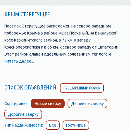
КРЫМ СТЕРЕГУЩЕЕ
Поселок Cтерегущее расположен на северо-западном
побережье Крыма в районе мыса Песчаный, на Бакальской
косе Каркинитского залива, в 72 км. к западу
Красноперекопска и в 65 км. к северо-западу от Евпатории.
Этот регион славен идеальным сочетанием теплого и
мягкого климата с необъятными морскими и степными
Читать далее...
просторами.
Поселок Cтерегущее расположен на северо-западном
побережье Крыма в районе мыса Песчаный.
СПИСОК ОБЪЯВЛЕНИЙ
РАСШИРЕННЫЙ ПОИСК
Сортировка:
Новые сверху
Дешевые сверху
Дорогие сверху
Тип недвижимости:
Все
Гостиница