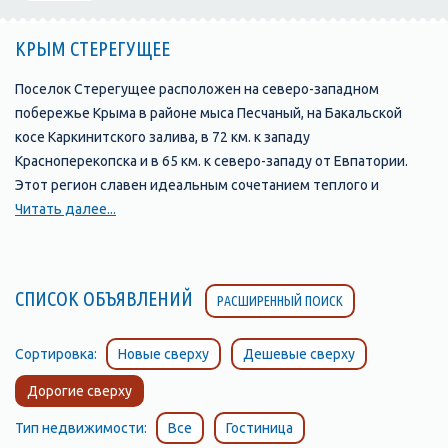
КРЫМ СТЕРЕГУЩЕЕ
Поселок Cтерегущее расположен на северо-западном
побережье Крыма в районе мыса Песчаный, на Бакальской
косе Каркинитского залива, в 72 км. к западу
Красноперекопска и в 65 км. к северо-западу от Евпатории.
Этот регион славен идеальным сочетанием теплого и
мягкого климата с необъятными морскими и степными
Читать далее...
просторами.
Поселок Cтерегущее расположен на северо-западном
побережье Крыма в районе мыса Песчаный.
СПИСОК ОБЪЯВЛЕНИЙ
РАСШИРЕННЫЙ ПОИСК
Сортировка:
Новые сверху
Дешевые сверху
Дорогие сверху
Тип недвижимости:
Все
Гостиница