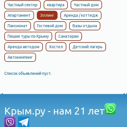
Частный сектор
квартира
Частный дом
Апартамент
Эллинг
Аренда / коттедж
Пансионат
Гостевой дом
Базы отдыха
Пешие туры по Крыму
Санатории
Аренда автодом
Хостел
Детский лагерь
Автокемпинг
Список объявлений пуст.
Крым.ру - нам 21 лет