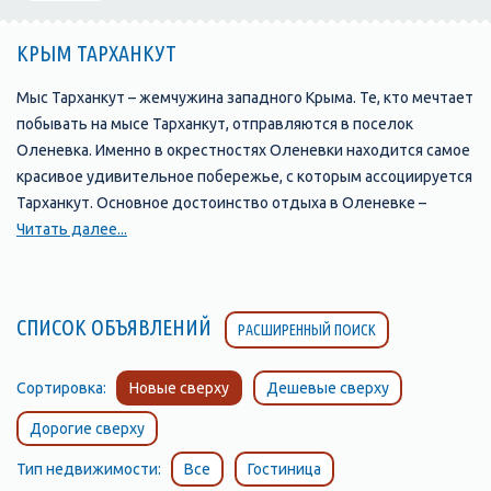
КРЫМ ТАРХАНКУТ
Мыс Тарханкут – жемчужина западного Крыма. Те, кто мечтает
побывать на мысе Тарханкут, отправляются в поселок
Оленевка. Именно в окрестностях Оленевки находится самое
красивое удивительное побережье, с которым ассоциируется
Тарханкут. Основное достоинство отдыха в Оленевке –
экологическая чистота и удаленность от крупных городов.
Читать далее...
Поселок Оленевка расположен на берегу Караджинской
бухты с прекрасным песчаным пляжем, удобным для детей и
изумительно чистой и прозрачной водой. Температура
СПИСОК ОБЪЯВЛЕНИЙ
РАСШИРЕННЫЙ ПОИСК
морской воды в июле-августе - +24-26 градусов. Воздух
насыщенный морскими солями является прекрасным
естественным ингалятором. Возле поселка находится
Сортировка:
Новые сверху
Дешевые сверху
соленое озеро лимана Сары-Голь лечебная рапа и грязь
Дорогие сверху
которого содержит активные компоненты, что позволяет
сочетать отдых с профилактическим лечением. Большая
Тип недвижимости:
Все
Гостиница