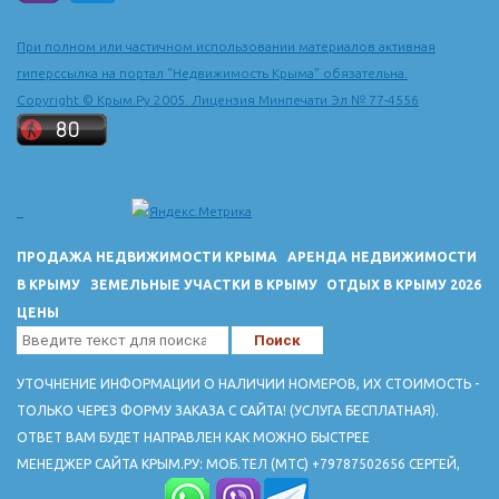
большую джакузи. На север в трех километрах от поселка
Оленевка тянется Джангульское оползневое побережье,
При полном или частичном использовании материалов активная
прекрасный памятник нетронутой природы, объявленное
гиперссылка на портал "Недвижимость Крыма" обязательна.
заповедником.
Copyright © Крым.Ру 2005. Лицензия Минпечати Эл № 77-4556
ПРОДАЖА НЕДВИЖИМОСТИ КРЫМА
АРЕНДА НЕДВИЖИМОСТИ
В КРЫМУ
ЗЕМЕЛЬНЫЕ УЧАСТКИ В КРЫМУ
ОТДЫХ В КРЫМУ 2026
ЦЕНЫ
УТОЧНЕНИЕ ИНФОРМАЦИИ О НАЛИЧИИ НОМЕРОВ, ИХ СТОИМОСТЬ -
ТОЛЬКО ЧЕРЕЗ ФОРМУ ЗАКАЗА С САЙТА! (УСЛУГА БЕСПЛАТНАЯ).
ОТВЕТ ВАМ БУДЕТ НАПРАВЛЕН КАК МОЖНО БЫСТРЕЕ
МЕНЕДЖЕР САЙТА КРЫМ.РУ: МОБ.ТЕЛ (МТС) +79787502656 СЕРГЕЙ,