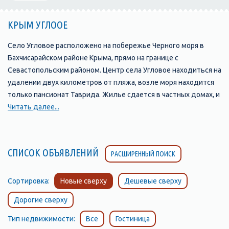
КРЫМ УГЛООЕ
Село Угловое расположено на побережье Черного моря в
Бахчисарайском районе Крыма, прямо на границе с
Севастопольским районом. Центр села Угловое находиться на
удалении двух километров от пляжа, возле моря находится
только пансионат Таврида. Жилье сдается в частных домах, и
мини гостиницах. угловое пляж Пляж в Угловом длинный и
Читать далее...
достаточно широкий, состоит в основном из песка, местами
вперемешку с мелкой галькой. Вход в море постепенный, что
очень удобно для купания детей. В поселке Угловое морская
СПИСОК ОБЪЯВЛЕНИЙ
РАСШИРЕННЫЙ ПОИСК
вода прогревается быстрее, чем на южном берегу Крыма.
Сочетание мягкого морского климата и сухого степного
способствуют лечению и профилактике органов дыхания и
Сортировка:
Новые сверху
Дешевые сверху
ЛОР. В центре пляжа работает пункт проката катамаранов,
Дорогие сверху
отсюда же организуют и катание на банане.
Тип недвижимости:
Все
Гостиница