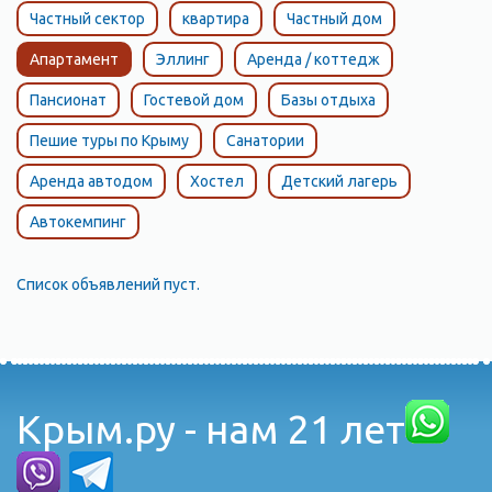
Частный сектор
квартира
Частный дом
Апартамент
Эллинг
Аренда / коттедж
Пансионат
Гостевой дом
Базы отдыха
Пешие туры по Крыму
Санатории
Аренда автодом
Хостел
Детский лагерь
Автокемпинг
Список объявлений пуст.
Крым.ру - нам 21 лет