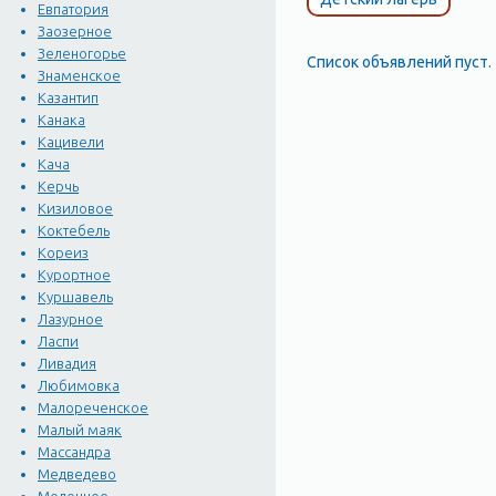
Евпатория
Заозерное
Зеленогорье
Список объявлений пуст.
Знаменское
Казантип
Канака
Кацивели
Кача
Керчь
Кизиловое
Коктебель
Кореиз
Курортное
Куршавель
Лазурное
Ласпи
Ливадия
Любимовка
Малореченское
Малый маяк
Массандра
Медведево