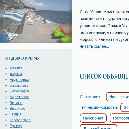
Село Угловое расположен
находиться на удалении 
угловое пляж Пляж в Угл
постепенный, что очень 
морского климата и сухо
отсюда же организуют и к
Читать далее...
ОТДЫХ В КРЫМУ
Алушта
Алупка
СПИСОК ОБЪЯВ
Андреевка
Балаклава
Бахчисарай
Сортировка:
Новые све
Береговое
Витино
Тип недвижимости:
Вс
Высокое
Гаспра
Пансионат
Гостево
Героевское
Гурзуф
Детский лагерь