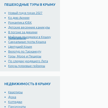
ПЕШЕХОДНЫЕ ТУРЫ В КРЫМУ
Новый год в горах 2027
Ко дню Армии
Романтика ЮБК
Детские весенние каникулы
В погоне за дикими
Майские праздники в Крыму
тюльпанами
Сакральные гроты Крыма
Цветущий Крым
Велотур по Тарханкуту
Горы, Море и Пещеры
По следам уходящего Лета
Керчь грязевые гейзеры
НЕДВИЖИМОСТЬ В КРЫМУ
Квартиры
Дома
Коттеджи
Пансионаты