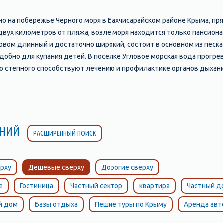
о на побережье Черного моря в Бахчисарайском районе Крыма, пря
двух километров от пляжа, возле моря находится только пансионат
овом длинный и достаточно широкий, состоит в основном из песка
удобно для купания детей. В поселке Угловое морская вода прогре
го степного способствуют лечению и профилактике органов дыхания
атание на банане.
ЛЕНИЙ
РАСШИРЕННЫЙ ПОИСК
рху
Дешевые сверху
Дорогие сверху
е
Гостиница
Частный сектор
квартира
Частный д
й дом
Базы отдыха
Пешие туры по Крыму
Аренда ав