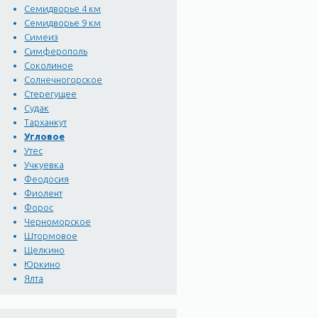
Семидворье 4 км
Семидворье 9 км
Симеиз
Симферополь
Соколиное
Солнечногорское
Стерегущее
Судак
Тарханкут
Угловое
Утес
Учкуевка
Феодосия
Фиолент
Форос
Черноморское
Штормовое
Щелкино
Юркино
Ялта