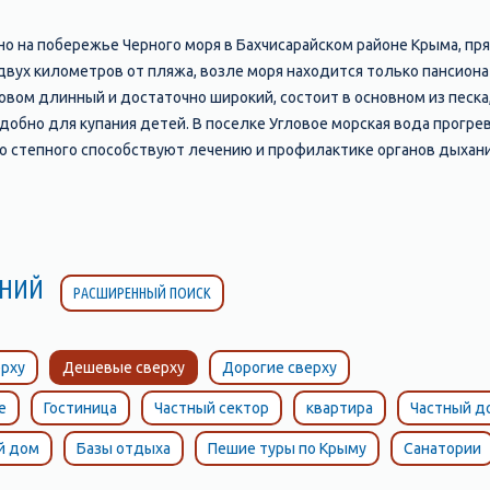
о на побережье Черного моря в Бахчисарайском районе Крыма, пря
двух километров от пляжа, возле моря находится только пансионат
овом длинный и достаточно широкий, состоит в основном из песка
удобно для купания детей. В поселке Угловое морская вода прогре
го степного способствуют лечению и профилактике органов дыхания
атание на банане.
ЛЕНИЙ
РАСШИРЕННЫЙ ПОИСК
рху
Дешевые сверху
Дорогие сверху
е
Гостиница
Частный сектор
квартира
Частный д
й дом
Базы отдыха
Пешие туры по Крыму
Санатории