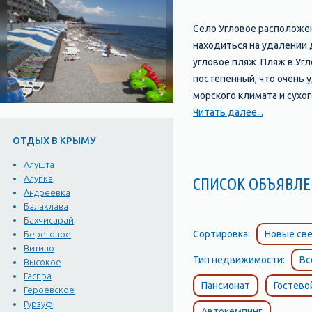
Село Угловое расположен
находиться на удалении 
угловое пляж Пляж в Угл
постепенный, что очень 
морского климата и сухо
отсюда же организуют и к
Читать далее...
ОТДЫХ В КРЫМУ
Алушта
Алупка
СПИСОК ОБЪЯВ
Андреевка
Балаклава
Бахчисарай
Сортировка:
Новые све
Береговое
Витино
Тип недвижимости:
Вс
Высокое
Гаспра
Пансионат
Гостево
Героевское
Гурзуф
Автокемпинг