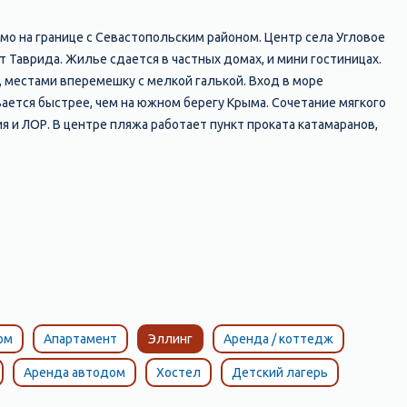
мо на границе с Севастопольским районом. Центр села Угловое
 Таврида. Жилье сдается в частных домах, и мини гостиницах.
, местами вперемешку с мелкой галькой. Вход в море
вается быстрее, чем на южном берегу Крыма. Сочетание мягкого
 и ЛОР. В центре пляжа работает пункт проката катамаранов,
ом
Апартамент
Эллинг
Аренда / коттедж
Аренда автодом
Хостел
Детский лагерь