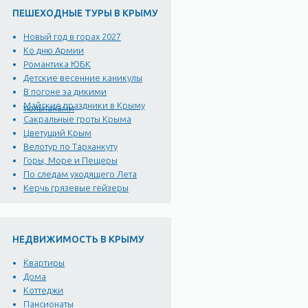
ПЕШЕХОДНЫЕ ТУРЫ В КРЫМУ
Новый год в горах 2027
Ко дню Армии
Романтика ЮБК
Детские весенние каникулы
В погоне за дикими
Майские праздники в Крыму
тюльпанами
Сакральные гроты Крыма
Цветущий Крым
Велотур по Тарханкуту
Горы, Море и Пещеры
По следам уходящего Лета
Керчь грязевые гейзеры
НЕДВИЖИМОСТЬ В КРЫМУ
Квартиры
Дома
Коттеджи
Пансионаты