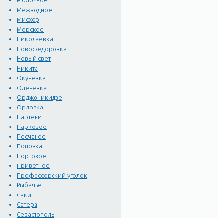
Молочное
Межводное
Мисхор
Морское
Николаевка
Новофедоровка
Новый свет
Никита
Окуневка
Оленевка
Орджоникидзе
Орловка
Партенит
Парковое
Песчаное
Поповка
Портовое
Приветное
Профессорский уголок
Рыбачье
Саки
Сатера
Севастополь