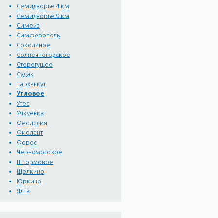
Семидворье 4 км
Семидворье 9 км
Симеиз
Симферополь
Соколиное
Солнечногорское
Стерегущее
Судак
Тарханкут
Угловое
Утес
Учкуевка
Феодосия
Фиолент
Форос
Черноморское
Штормовое
Щелкино
Юркино
Ялта