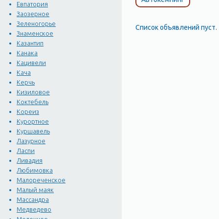
Евпатория
Заозерное
Зеленогорье
Список объявлений пуст.
Знаменское
Казантип
Канака
Кацивели
Кача
Керчь
Кизиловое
Коктебель
Кореиз
Курортное
Куршавель
Лазурное
Ласпи
Ливадия
Любимовка
Малореченское
Малый маяк
Массандра
Медведево