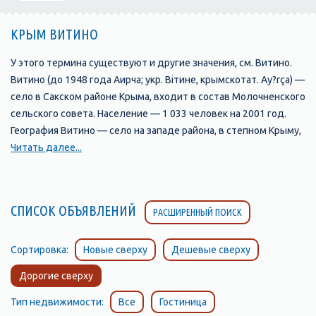
КРЫМ ВИТИНО
У этого термина существуют и другие значения, см. Витино.
Витино (до 1948 года Аирча; укр. Вітине, крымскотат. Ay?rça) —
село в Сакском районе Крыма, входит в состав Молочненского
сельского совета. Население — 1 033 человек на 2001 год.
География Витино — село на западе района, в степном Крыму,
на берегу Чёрного моря, высота над уровнем моря — 2 м[1].
Читать далее...
Вблизи села находится солёное озеро Аирчинское.
Ближайшее село — Молочное в 5,5 км на восток, расстояние
до райцентра — около 43 километров, ближайшая
СПИСОК ОБЪЯВЛЕНИЙ
РАСШИРЕННЫЙ ПОИСК
железнодорожная станция Евпатория в 16 км. Витино,
Молочное - курортные поселки, расположенные в Западном
Крыму вдоль черноморского побережья. Каждый год поселки
Сортировка:
Новые сверху
Дешевые сверху
Витино и Молочное ждут в гости отдыхающих и гостей на
Дорогие сверху
отдых. Отдых в этом районе Крыма можно охарактеризовать
по большей части как тихий и уединенный, в дали от шума
Тип недвижимости:
Все
Гостиница