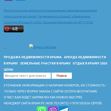
последней четверти 15 в. в город из города Солхата (Старый
Крым) сюда была перенесена столица Крымского ханства и
При полном или частичном использовании материалов активная
построен ханский дворец.
гиперссылка на портал "Недвижимость Крыма" обязательна.
ДОСТОПРИМЕЧАТЕЛЬНОСТИ
Copyright © Крым.Ру 2005. Лицензия Минпечати Эл № 77-4556
Ханский дворец 16-18 вв расположен по ул. Речной, 133. Тел
3-27-53.
Вблизи города - руины пещерного горда-крепости Чуфут-Кале
(10-18 вв.)
Успенский пещерный монастрырь 8-19 вв.
В пещере Староселье - стоянка неандертальцев
ПРОДАЖА НЕДВИЖИМОСТИ КРЫМА
АРЕНДА НЕДВИЖИМОСТИ
В КРЫМУ
ЗЕМЕЛЬНЫЕ УЧАСТКИ В КРЫМУ
ОТДЫХ В КРЫМУ 2026
ЦЕНЫ
УТОЧНЕНИЕ ИНФОРМАЦИИ О НАЛИЧИИ НОМЕРОВ, ИХ СТОИМОСТЬ -
ТОЛЬКО ЧЕРЕЗ ФОРМУ ЗАКАЗА С САЙТА! (УСЛУГА БЕСПЛАТНАЯ).
ОТВЕТ ВАМ БУДЕТ НАПРАВЛЕН КАК МОЖНО БЫСТРЕЕ
МЕНЕДЖЕР САЙТА КРЫМ.РУ: МОБ.ТЕЛ (МТС) +79787502656 СЕРГЕЙ,