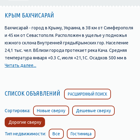
КРЫМ БАХЧИСАРАЙ
Бахчисарай - город в Крыму, Украина, в 38 км от Симферополя
и 45 км от Севастополя. Расположен в ущелье у подножья
южного склона Внутренней грядыКрымских гор. Население
24,1 тыс. чел. Вблизи города протекает река Кача. Средняя
температура января +0.3 С, июля +21,1С. Осадков 500 мм в
год.
Читать далее...
В долине Чурук-Су существовало несколько поселений-
спутников и предшественников Бахчисарая. В эпоху
Крымского ханства эти поселения были известны под такими
СПИСОК ОБЪЯВЛЕНИЙ
РАСШИРЕННЫЙ ПОИСК
названиями:
- Кырк-Ер (ныне эту древнюю крепость на скальном мысе
называют Чуфут-Кале)
Сортировка:
Новые сверху
Дешевые сверху
- Салачик (участок долины реки Чурук-Су, прилегающий к
Дорогие сверху
подножию Чуфут-Кале)
- Эски-Юрт (район, где река Чурук-Су выходит из узкого
Тип недвижимости:
Все
Гостиница