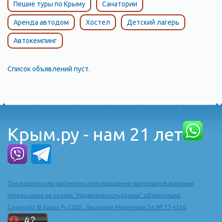
Пешие туры по Крыму
Санатории
Аренда автодом
Хостел
Детский лагерь
Автокемпинг
Список объявлений пуст.
Крым.ру - нам 21 лет
При полном или частичном использовании материалов активная
гиперссылка на портал "Недвижимость Крыма" обязательна.
Copyright © Крым.Ру 2005. Лицензия Минпечати Эл № 77-4556