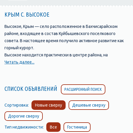
КРЫМ С. ВЫСОКОЕ
Высокое, Крым — село расположенное в Бахчисарайском
районе, входящее в состав Куйбышевского поселкового
совета. В настоящее время получило активное развитие как
горный курорт.
Высокое находится практически в центре района, на
водоразделе рек Бельбек и в середине Второй гряды
Читать далее...
Крымских гор у подножия горы Крепость (669 м), на высоте
472 метра над уровнем моря.
Историческое название села «Керменчик», что в переводе с
СПИСОК ОБЪЯВЛЕНИЙ
РАСШИРЕННЫЙ ПОИСК
крымскотатарского означает «маленькая крепость». Дано оно
было по остаткам небольшой крепости времён княжества
Феодоро на горе Крепость на окраине села.
Сортировка:
Новые сверху
Дешевые сверху
Весь XIX век во всех статистических документах фигурирует
Дорогие сверху
одна деревня с названием Керменчик. В 1945 году село
Высокое переименовали в Верхний, или Юхары Керменчик.
Тип недвижимости:
Все
Гостиница