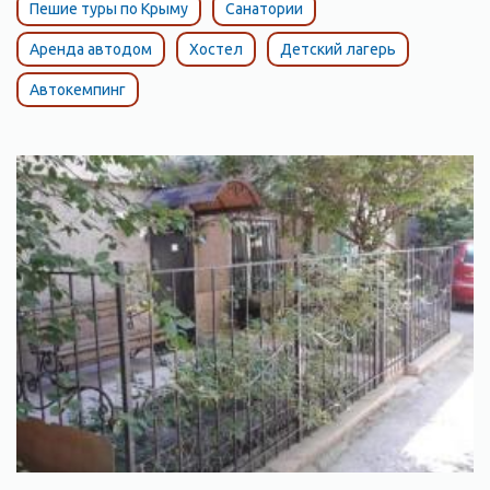
Пешие туры по Крыму
Санатории
Аренда автодом
Хостел
Детский лагерь
Автокемпинг