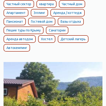
Частный сектор
квартира
Частный дом
Апартамент
Эллинг
Аренда / коттедж
Пансионат
Гостевой дом
Базы отдыха
Пешие туры по Крыму
Санатории
Аренда автодом
Хостел
Детский лагерь
Автокемпинг