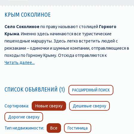
КРЫМ СОКОЛИНОЕ
Село Соколиное
по праву называют столицей
Горного
Крыма
. Именно здесь начинаются все туристические
пешеходные маршруты. Здесь легко встретить людей с
рюкзаками – одиночки и шумные компании, отправляющиеся в
походы по Горному Крыму. Отсюда отправляются к
историческим и археологическим памятникам ханского
Читать далее...
дворца в Бахчисарае, "пещерным городам" и монастырям,
руинам средневековых крепостей, стоянкам первобытного
человека.
СПИСОК ОБЪЯВЛЕНИЙ (1)
РАСШИРЕННЫЙ ПОИСК
Сортировка:
Новые сверху
Дешевые сверху
Дорогие сверху
Тип недвижимости:
Все
Гостиница