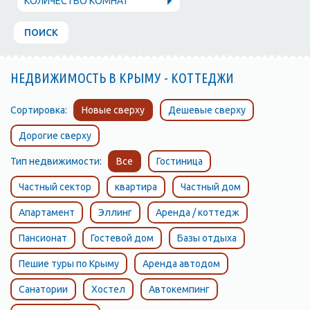
КОЛИЧЕСТВО КОМНАТ
ПОИСК
НЕДВИЖИМОСТЬ В КРЫМУ - КОТТЕДЖИ
Сортировка:
Новые сверху
Дешевые сверху
Дорогие сверху
Тип недвижимости:
Все
Гостиница
Частный сектор
квартира
Частный дом
Апартамент
Эллинг
Аренда / коттедж
Пансионат
Гостевой дом
Базы отдыха
Пешие туры по Крыму
Аренда автодом
Санатории
Хостел
Автокемпинг