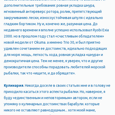
дополнительные требования: ровная укладка шнура,
мгновенный антиреверс ротора, ролик, препятствующий
закручиванию лески, износоустойчивая шпуля с идеально
гладким бортиком. Ну и, конечно же, разумная цена. До
недавнего времени я вполне успешно использовал Ryobi Exia
2000. но в прошлом году стал «счастливым обладателем»
новой модели от Okuma. а именно Trio 30, и был приятно
удивлен сочетанием ее достоинств, идеально подходящих
для моря: мощь, легкость хода, ровная укладка «шнура» и
демократичная цена. Тем не менее, я уверен, что и другие
производители способны порадовать любителей морской
рыбалки, так что «ищите, и да обрящете».
Кулинария
. Никогда доселе в своих статьях мне и в голову не
приходило касаться этого аспекта рыбалки. Но, наверное, я
буду «единственным и неповторимым» автором, если не
упомяну о кулинарных достоинствах барабули. которые
никого не оставляют равнодушным... хотя моей маме,