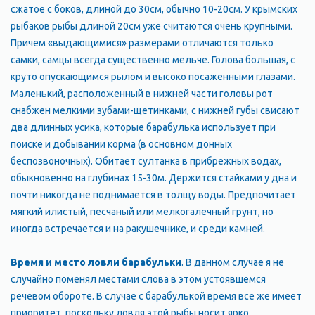
сжатое с боков, длиной до 30см, обычно 10-20см. У крымских
рыбаков рыбы длиной 20см уже считаются очень крупными.
Причем «выдающимися» размерами отличаются только
самки, самцы всегда существенно мельче. Голова большая, с
круто опускающимся рылом и высоко посаженными глазами.
Маленький, расположенный в нижней части головы рот
снабжен мелкими зубами-щетинками, с нижней губы свисают
два длинных усика, которые барабулька использует при
поиске и добывании корма (в основном донных
беспозвоночных). Обитает султанка в прибрежных водах,
обыкновенно на глубинах 15-30м. Держится стайками у дна и
почти никогда не поднимается в толщу воды. Предпочитает
мягкий илистый, песчаный или мелкогалечный грунт, но
иногда встречается и на ракушечнике, и среди камней.
Время и место ловли барабульки
. В данном случае я не
случайно поменял местами слова в этом устоявшемся
речевом обороте. В случае с барабулькой время все же имеет
приоритет, поскольку ловля этой рыбы носит ярко