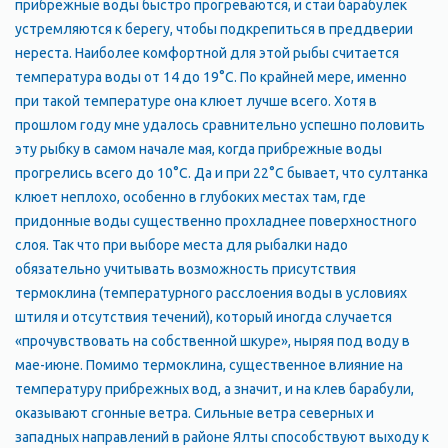
прибрежные воды быстро прогреваются, и стаи барабулек
устремляются к берегу, чтобы подкрепиться в преддверии
нереста. Наиболее комфортной для этой рыбы считается
температура воды от 14 до 19°С. По крайней мере, именно
при такой температуре она клюет лучше всего. Хотя в
прошлом году мне удалось сравнительно успешно половить
эту рыбку в самом начале мая, когда прибрежные воды
прогрелись всего до 10°С. Да и при 22°С бывает, что султанка
клюет неплохо, особенно в глубоких местах там, где
придонные воды существенно прохладнее поверхностного
слоя. Так что при выборе места для рыбалки надо
обязательно учитывать возможность присутствия
термоклина (температурного расслоения воды в условиях
штиля и отсутствия течений), который иногда случается
«прочувствовать на собственной шкуре», ныряя под воду в
мае-июне. Помимо термоклина, существенное влияние на
температуру прибрежных вод, а значит, и на клев барабули,
оказывают сгонные ветра. Сильные ветра северных и
западных направлений в районе Ялты способствуют выходу к