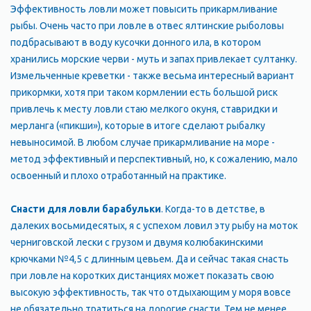
Эффективность ловли может повысить прикармливание
рыбы. Очень часто при ловле в отвес ялтинские рыболовы
подбрасывают в воду кусочки донного ила, в котором
хранились морские черви - муть и запах привлекает султанку.
Измельченные креветки - также весьма интересный вариант
прикормки, хотя при таком кормлении есть большой риск
привлечь к месту ловли стаю мелкого окуня, ставридки и
мерланга («пикши»), которые в итоге сделают рыбалку
невыносимой. В любом случае прикармливание на море -
метод эффективный и перспективный, но, к сожалению, мало
освоенный и плохо отработанный на практике.
Снасти для ловли барабульки
. Когда-то в детстве, в
далеких восьмидесятых, я с успехом ловил эту рыбу на моток
черниговской лески с грузом и двумя колюбакинскими
крючками №4,5 с длинным цевьем. Да и сейчас такая снасть
при ловле на коротких дистанциях может показать свою
высокую эффективность, так что отдыхающим у моря вовсе
не обязательно тратиться на дорогие снасти. Тем не менее,