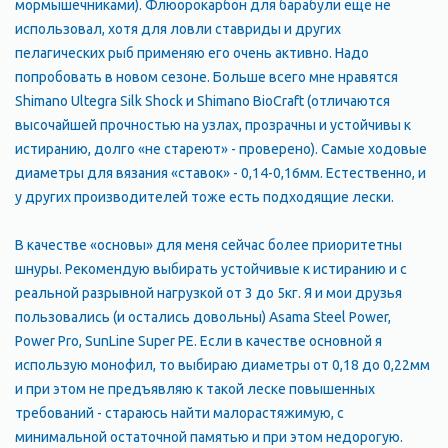
мормышечниками). Флюорокарбон для барабули еще не
использовал, хотя для ловли ставриды и других
пелагических рыб применяю его очень активно. Надо
попробовать в новом сезоне. Больше всего мне нравятся
Shimano Ultegra Silk Shock и Shimano BioCraft (отличаются
высочайшей прочностью на узлах, прозрачны и устойчивы к
истиранию, долго «не стареют» - проверено). Самые ходовые
диаметры для вязания «ставок» - 0,14-0,16мм. Естественно, и
у других производителей тоже есть подходящие лески.
В качестве «основы» для меня сейчас более приоритетны
шнуры. Рекомендую выбирать устойчивые к истиранию и с
реальной разрывной нагрузкой от 3 до 5кг. Я и мои друзья
пользовались (и остались довольны) Asama Steel Power,
Power Pro, SunLine Super PE. Если в качестве основной я
использую монофил, то выбираю диаметры от 0,18 до 0,22мм
и при этом не предъявляю к такой леске повышенных
требований - стараюсь найти малорастяжимую, с
минимальной остаточной памятью и при этом недорогую.