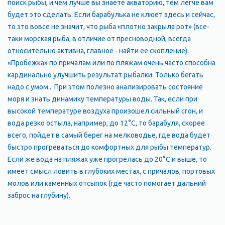
поиск рыбы, и чем лучше вы знаете акваторию, тем легче вам
будет это сделать. Если барабулька не клюет здесь и сейчас,
то это вовсе не значит, что рыба «плотно закрыла рот» (все-
таки морская рыба, в отличие от пресноводной, всегда
относительно активна, главное - найти ее скопление).
«Пробежка» по причалам или по пляжам очень часто способна
кардинально улучшить результат рыбалки. Только бегать
надо с умом... При этом полезно анализировать состояние
моря и знать динамику температуры воды. Так, если при
высокой температуре воздуха произошел сильный сгон, и
вода резко остыла, например, до 12°С, то барабуля, скорее
всего, пойдет в самый берег на мелководье, где вода будет
быстро прогреваться до комфортных для рыбы температур.
Если же вода на пляжах уже прогрелась до 20°С и выше, то
имеет смысл ловить в глубоких местах, с причалов, портовых
молов или каменных отсыпок (где часто помогает дальний
заброс на глубину).