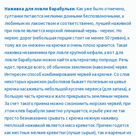
Наживка для ловли барабульки
. Как уже было отмечено,
султанки питаются мелкими донными беспозвоночными, а
любимым их лакомством и соответственно, лучшей наживкой
при ловле является морской лиманный червь - нереис. Но
нереис дорог (небольшая порция стоит не менее 50 гривен), к
тому же он «нежен» на крючке и очень плохо хранится. Такая
наживка незаменима при ловле крупной кефали, а вот для
ловли барабульки можно найти альтернативу попроще. Речь
идет, прежде всего, об обычном земляном (навозном) черве.
Интересен способ комбинирования червей на крючке. Со слов
некоторых крымских рыболовов бывает полезным на цевье
крючка насаживать небольшой кусочек нереиса (для запаха), а
большую часть крючка и жало прикрывать земляным червем.
За счет такого приема можно сэкономить морских червей, при
этом клев барабули заметно улучшается, и рыбе уже не так
просто безнаказанно срывать с крючка нежную наживку.
Неплохой наживкой является мясо креветок. Причем годятся
как местные мелкие креветки (лучше сырые), так и вареные из