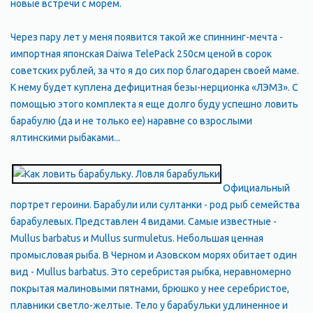
новые встречи с морем.
Через пару лет у меня появится такой же спиннинг-мечта -
импортная японская Daiwa TelePack 250см ценой в сорок
советских рублей, за что я до сих пор благодарен своей маме.
К нему будет куплена дефицитная безы-нерционка «ЛЭМЗ». С
помощью этого комплекта я еще долго буду успешно ловить
барабулю (да и не только ее) наравне со взрослыми
ялтинскими рыбаками...
Официальный
портрет героини. Барабули или султанки - род рыб семейства
барабулевых. Представлен 4 видами. Самые известные -
Mullus barbatus и Mullus surmuletus. Небольшая ценная
промысловая рыба. В Черном и Азовском морях обитает один
вид - Mullus barbatus. Это серебристая рыбка, неравномерно
покрытая малиновыми пятнами, брюшко у нее серебристое,
плавники светло-желтые. Тело у барабульки удлиненное и