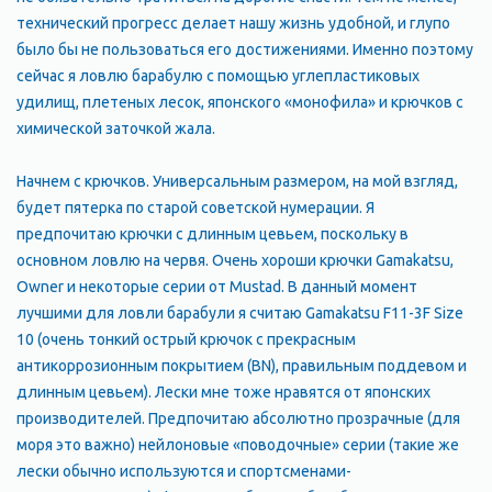
технический прогресс делает нашу жизнь удобной, и глупо
было бы не пользоваться его достижениями. Именно поэтому
сейчас я ловлю барабулю с помощью углепластиковых
удилищ, плетеных лесок, японского «монофила» и крючков с
химической заточкой жала.
Начнем с крючков. Универсальным размером, на мой взгляд,
будет пятерка по старой советской нумерации. Я
предпочитаю крючки с длинным цевьем, поскольку в
основном ловлю на червя. Очень хороши крючки Gamakatsu,
Owner и некоторые серии от Mustad. В данный момент
лучшими для ловли барабули я считаю Gamakatsu F11-3F Size
10 (очень тонкий острый крючок с прекрасным
антикоррозионным покрытием (BN), правильным поддевом и
длинным цевьем). Лески мне тоже нравятся от японских
производителей. Предпочитаю абсолютно прозрачные (для
моря это важно) нейлоновые «поводочные» серии (такие же
лески обычно используются и спортсменами-