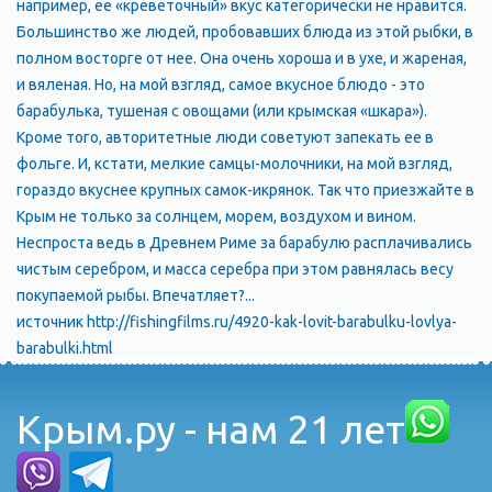
например, ее «креветочный» вкус категорически не нравится.
Большинство же людей, пробовавших блюда из этой рыбки, в
полном восторге от нее. Она очень хороша и в ухе, и жареная,
и вяленая. Но, на мой взгляд, самое вкусное блюдо - это
барабулька, тушеная с овощами (или крымская «шкара»).
Кроме того, авторитетные люди советуют запекать ее в
фольге. И, кстати, мелкие самцы-молочники, на мой взгляд,
гораздо вкуснее крупных самок-икрянок. Так что приезжайте в
Крым не только за солнцем, морем, воздухом и вином.
Неспроста ведь в Древнем Риме за барабулю расплачивались
чистым серебром, и масса серебра при этом равнялась весу
покупаемой рыбы. Впечатляет?...
источник http://fishingfilms.ru/4920-kak-lovit-barabulku-lovlya-
barabulki.html
Крым.ру - нам 21 лет