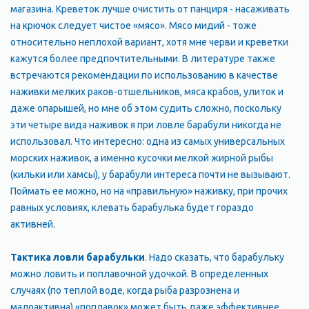
магазина. Креветок лучше очистить от панциря - насаживать
на крючок следует чистое «мясо». Мясо мидий - тоже
относительно неплохой вариант, хотя мне черви и креветки
кажутся более предпочтительными. В литературе также
встречаются рекомендации по использованию в качестве
наживки мелких раков-отшельников, мяса крабов, улиток и
даже опарышей, но мне об этом судить сложно, поскольку
эти четыре вида наживок я при ловле барабули никогда не
использовал. Что интересно: одна из самых универсальных
морских наживок, а именно кусочки мелкой жирной рыбы
(кильки или хамсы), у барабули интереса почти не вызывают.
Поймать ее можно, но на «правильную» наживку, при прочих
равных условиях, клевать барабулька будет гораздо
активней.
Тактика ловли барабульки
. Надо сказать, что барабульку
можно ловить и поплавочной удочкой. В определенных
случаях (по теплой воде, когда рыба разрознена и
малоактивна) «поплавок» может быть даже эффективнее