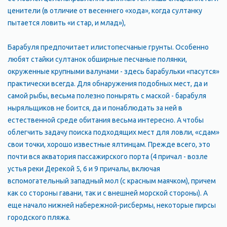
ценители (в отличие от весеннего «хода», когда султанку
пытается ловить «и стар, и млад»),
Барабуля предпочитает илистопесчаные грунты. Особенно
любят стайки султанок обширные песчаные полянки,
окруженные крупными валунами - здесь барабульки «пасутся»
практически всегда. Для обнаружения подобных мест, да и
самой рыбы, весьма полезно понырять с маской - барабуля
ныряльщиков не боится, да и понаблюдать за ней в
естественной среде обитания весьма интересно. А чтобы
облегчить задачу поиска подходящих мест для ловли, «сдам»
свои точки, хорошо известные ялтинцам. Прежде всего, это
почти вся акватория пассажирского порта (4 причал - возле
устья реки Дерекой 5, 6 и 9 причалы, включая
вспомогательный западный мол (с красным маячком), причем
как со стороны гавани, так и с внешней морской стороны). А
еще начало нижней набережной-рисбермы, некоторые пирсы
городского пляжа.