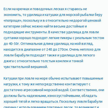
Если на крючках и поводочных лесках я стараюсь не
экономить, то удилища и катушки для морской рыбалки беру
«попроще», поскольку и в относительно недорогой ценовой
категории сейчас можно найти весьма достойные и
подходящие инструменты. В качестве удилища для ловли
султанки хорошо подходят легкие пикеры с реальным тестом
до 40-50г. Оптимальная длина удилища, на мой взгляд,
находится в диапазоне от 240 до 270см. Очень неплохо для
ловли барабули подходят также и удилища для легкого
джига с относительно толстым комлем и тонкой
чувствительной вершиной.
Катушки при ловле на море обычно испытывают повышенные
нагрузки, к тому же непосредственно контактируют с
достаточно агрессивной морской водой. Соответственно, они
должны быть надежными, износоустойчивыми, обладать
хорошей тягой и легко вращаться. Поскольку ловля барабули
связана с использованием плетеных лесок, то возникают и