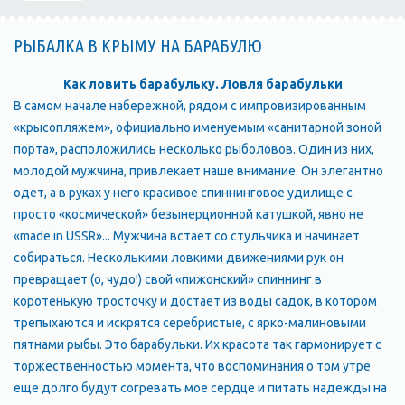
РЫБАЛКА В КРЫМУ НА БАРАБУЛЮ
Как ловить барабульку. Ловля барабульки
В самом начале набережной, рядом с импровизированным
«крысопляжем», официально именуемым «санитарной зоной
порта», расположились несколько рыболовов. Один из них,
молодой мужчина, привлекает наше внимание. Он элегантно
одет, а в руках у него красивое спиннинговое удилище с
просто «космической» безынерционной катушкой, явно не
«made in USSR»... Мужчина встает со стульчика и начинает
собираться. Несколькими ловкими движениями рук он
превращает (о, чудо!) свой «пижонский» спиннинг в
коротенькую тросточку и достает из воды садок, в котором
трепыхаются и искрятся серебристые, с ярко-малиновыми
пятнами рыбы. Это барабульки. Их красота так гармонирует с
торжественностью момента, что воспоминания о том утре
еще долго будут согревать мое сердце и питать надежды на