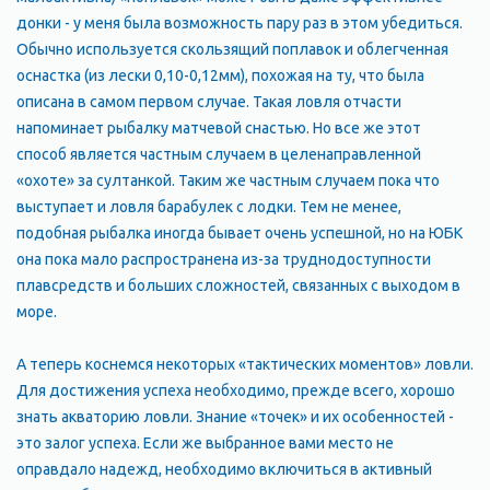
донки - у меня была возможность пару раз в этом убедиться.
Обычно используется скользящий поплавок и облегченная
оснастка (из лески 0,10-0,12мм), похожая на ту, что была
описана в самом первом случае. Такая ловля отчасти
напоминает рыбалку матчевой снастью. Но все же этот
способ является частным случаем в целенаправленной
«охоте» за султанкой. Таким же частным случаем пока что
выступает и ловля барабулек с лодки. Тем не менее,
подобная рыбалка иногда бывает очень успешной, но на ЮБК
она пока мало распространена из-за труднодоступности
плавсредств и больших сложностей, связанных с выходом в
море.
А теперь коснемся некоторых «тактических моментов» ловли.
Для достижения успеха необходимо, прежде всего, хорошо
знать акваторию ловли. Знание «точек» и их особенностей -
это залог успеха. Если же выбранное вами место не
оправдало надежд, необходимо включиться в активный