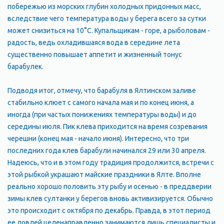
побережью из морских глубин холодных придонных масс,
вследствие чего температура воды у берега всего за сутки
может снизиться на 10°С. Купальщикам - горе, а рыболовам -
радость, ведь охладившаяся вода в середине лета
существенно повышает аппетит и жизненный тонус
барабулек.
Подводя итог, отмечу, что барабуля в Ялтинском заливе
стабильно клюет с самого начала мая и по конец июня, а
иногда (при частых понижениях температуры воды) и до
середины июля. Пик клева приходится на время созревания
черешни (конец мая - начало июня). Интересно, что три
последних года клев барабули начинался 29 или 30 апреля.
Надеюсь, что и в этом году традиция продолжится, встречи с
этой рыбкой украшают майские праздники в Ялте. Вполне
реально хорошо половить эту рыбу и осенью - в преддверии
зимы клев султанки у берегов вновь активизируется. Обычно
это происходит с октября по декабрь. Правда, в этот период
ее ловлей целенаправленно занимаются лишь специалисты и