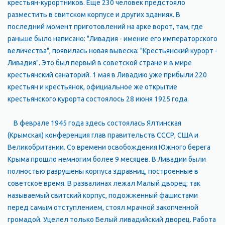
крестьян-курортников. Еще 230 человек предстояло
разместить в свитском корпусе и других зданиях. В
последний момент приготовлений на арке ворот, там, где
раньше было написано: "Ливадия - имение его императорского
величества", появилась новая вывеска: "Крестьянский курорт -
Ливадия". Это был первый в советской стране и в мире
крестьянский санаторий. 1 мая в Ливадию уже прибыли 220
крестьян и крестьянок, официальное же открытие
крестьянского курорта состоялось 28 июня 1925 года.
В феврале 1945 года здесь состоялась Ялтинская
(Крымская) конференция глав правительств СССР, США и
Великобритании. Со времени освобождения Южного берега
Крыма прошло немногим более 9 месяцев. В Ливадии были
полностью разрушены корпуса здравниц, построенные в
советское время. В развалинах лежал Малый дворец; так
называемый свитский корпус, подожженный фашистами
перед самым отступлением, стоял мрачной закопченной
громадой. Уцелел только Белый ливадийский дворец. Работа