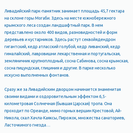
Ливадийский парк-памятник занимает площадь 45,7 гектара
на склоне горы Могаби. Здесь на месте южнобережного
крымского леса создан ландшафтный парк. В нем
представлено около 400 видов, разновидностей и форм
деревьев и кустарников. Здесь растут секвойядендрон
гигантский, кедр атласский голубой, кедр ливанский, кедр
гималайский, лавровишни лекарственная и португальская,
земляничник крупноплодный, сосна Сабинова, сосна крымская,
сосна пицундская, глициния и другие. В парке несколько
искусно выполненных фонтанов.
Сразу же за Ливадийским дворцом начинается знаменитая
своими видами и оздоровительным эффектом 6,5-
километровая Солнечная (бывшая Царская) тропа. Она
проходит по Ореанде, мимо горных вершин Крестовой, Ай-
Никола, скал Хачла-Каяксы, Пирожок, множества санаториев,
Ласточкиного гнезда…