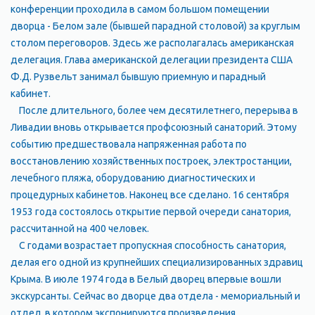
конференции проходила в самом большом помещении
дворца - Белом зале (бывшей парадной столовой) за круглым
столом переговоров. Здесь же располагалась американская
делегация. Глава американской делегации президента США
Ф.Д. Рузвельт занимал бывшую приемную и парадный
кабинет.
После длительного, более чем десятилетнего, перерыва в
Ливадии вновь открывается профсоюзный санаторий. Этому
событию предшествовала напряженная работа по
восстановлению хозяйственных построек, электростанции,
лечебного пляжа, оборудованию диагностических и
процедурных кабинетов. Наконец все сделано. 16 сентября
1953 года состоялось открытие первой очереди санатория,
рассчитанной на 400 человек.
С годами возрастает пропускная способность санатория,
делая его одной из крупнейших специализированных здравиц
Крыма. В июле 1974 года в Белый дворец впервые вошли
экскурсанты. Сейчас во дворце два отдела - мемориальный и
отдел, в котором экспонируются произведения