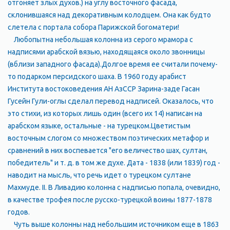
отгоняет злых духов.) на углу восточного фасада,
склонившаяся над декоративным колодцем. Она как будто
слетела с портала собора Парижской богоматери!
Любопытна небольшая колонна из серого мрамора с
надписями арабской вязью, находящаяся около звонницы
(вблизи западного фасада).Долгое время ее считали почему-
то подарком персидского шаха. В 1960 году арабист
Института востоковедения АН АзССР Зарина-заде Гасан
Гусейн Гули-оглы сделал перевод надписей. Оказалось, что
это стихи, из которых лишь один (всего их 14) написан на
арабском языке, остальные - на турецком.Цветистым
восточным слогом со множеством поэтических метафор и
сравнений в них воспевается "его величество шах, султан,
победитель" и т. д. в том же духе. Дата - 1838 (или 1839) год -
наводит на мысль, что речь идет о турецком султане
Махмуде. II. В Ливадию колонна с надписью попала, очевидно,
в качестве трофея после русско-турецкой воины 1877-1878
годов.
Чуть выше колонны над небольшим источником еще в 1863