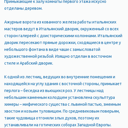
Примыкающие к залу комнаты первого этажа искусно
отделаны деревом.
Ажурные ворота из кованного железа работы итальянских
мастеров ведут в Итальянский дворик, окруженный со всех
сторон галереей с доисторическими колоннами. Итальянский
дворик пересекают прямые дорожки, сходящиеся в центре у
небольшого фонтана в виде чаши с замысловатой
художественной резьбой. Изящно отделан в восточном
стиле и Арабский дворик.
К одной из лестниц, ведущих во внутренние помещения и
находящейся на углу здания с восточной стороны, примыкает
перлога – беседка из вьющихся роз. У лестницы над
небольшим каменным колодцем установлена скульптура
химеры – мифического существа с львиной пастью, змеиным
хвостом и козьим туловищем. По средневековым поверьям,
такие чудовища отгоняли злых духов, поэтому их
устанавливали на готических соборах Западной Европы.