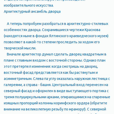
изобразительного искусства.
Архитектурный ансамбль дворца
А теперь попробуем разобраться в архитектурно-стилевых
особенностях дворца. Сохранившиеся чертежи Краснова
(находятся ныне в фондах Ялтинского краеведческого музея)
позволяют в какой-то степени проследить за ходом его
творческой мысли.
Вначале архитектор думал сделать дворец квадратным в
плане с главным входом с восточной стороны. Однако план
этот претерпел изменения: когда смотришь на дворец,
восточный фасад представляется как бы растянутым и
асимметричным. Слева па углу оказалась наружная лестница с
галереями, а справа - башня. Центральный вход перенесен на
северный фасад и оформлен в виде выступающего портика с
тремя полуциркульными арками, опирающимися на спаренные
изящных пропорций колонны коринфского ордера (обратите
внимание на великолепную резьбу по мрамору!). С северной