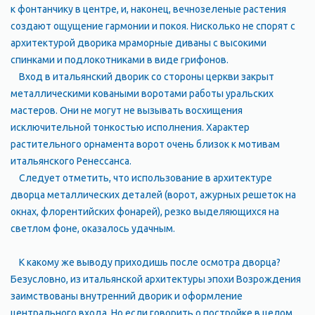
к фонтанчику в центре, и, наконец, вечнозеленые растения
создают ощущение гармонии и покоя. Нисколько не спорят с
архитектурой дворика мраморные диваны с высокими
спинками и подлокотниками в виде грифонов.
Вход в итальянский дворик со стороны церкви закрыт
металлическими коваными воротами работы уральских
мастеров. Они не могут не вызывать восхищения
исключительной тонкостью исполнения. Характер
растительного орнамента ворот очень близок к мотивам
итальянского Ренессанса.
Следует отметить, что использование в архитектуре
дворца металлических деталей (ворот, ажурных решеток на
окнах, флорентийских фонарей), резко выделяющихся на
светлом фоне, оказалось удачным.
К какому же выводу приходишь после осмотра дворца?
Безусловно, из итальянской архитектуры эпохи Возрождения
заимствованы внутренний дворик и оформление
центрального входа. Но если говорить о постройке в целом,