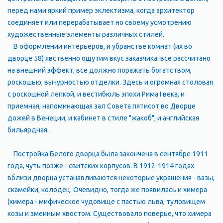
перед нами яркий пример эклектизма, когда архитектор
соединяет или перерабатывает но своему усмотрению
художественные элементы различных стилей.
В оформлении интерьеров, и убранстве комнат (их во
дворце 58) явственно ощутим вкус заказчика: все рассчитано
на внешний эффект, все должно поражать богатством,
роскошью, вычурностью отделки. Здесь и огромная столовая
с роскошной лепкой, и вестибюль эпохи Рима I века, и
приемная, напоминающая зал Совета пятисот во Дворце
дожей в Венеции, и кабинет в стиле "жакоб", и английская
бильярдная.
Постройка Белого дворца была закончена в сентябре 1911
года, чуть позже - свитских корпусов. В 1912-1914 годах
вблизи дворца устанавливаются некоторые украшения - вазы,
скамейки, колодец. Очевидно, тогда же появилась и химера
(химера - мифическое чудовище с пастью льва, туловищем
козы и змеиным хвостом. Существовало поверье, что химера