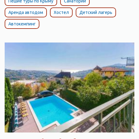
Пешие туры по Крыму
Санатории
Аренда автодом
Хостел
Детский лагерь
Автокемпинг