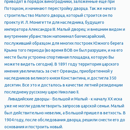
приводят в порядок виноградники, заложенные еще при
Потоцком, и начинают перестройку дворца. Так же начато
строительство Малого дворца, который строится он по
проекту И. Л. Монигетти для наследника, будущего
императора Александра III. Малый дворец: и внешним видом и
внутренним убранством напоминал бахчисарайский,
послуживший образцом для многих построек Южного берега
Крыма того периода (во время ВОВ он был разрушен, и на его
месте была устроена спортивная площадка, которую Вы
можете видеть сегодня). В 1891 году территория царского
имения увеличилась за счет Ореанды, приобретенной у
наследников великого князя Константина, и достигла 350
десятин. Все это и досталось в качестве летней резиденции
последнему русскому царю Николаю II.
Ливадийские дворцы - Большой и Малый - к началу XX иска
уже не могли удовлетворить запросов царской семьи. Малый
был действительно невелик, а Большой пришел в ветхость. В
1904 году, после обследования дворца, решили снести его до
основания и построить новый.