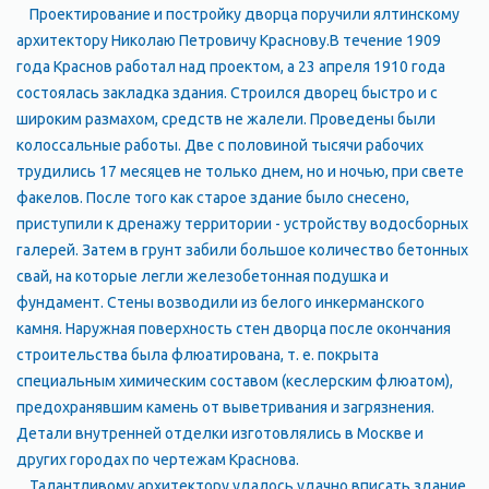
Проектирование и постройку дворца поручили ялтинскому
архитектору Николаю Петровичу Краснову.В течение 1909
года Краснов работал над проектом, а 23 апреля 1910 года
состоялась закладка здания. Строился дворец быстро и с
широким размахом, средств не жалели. Проведены были
колоссальные работы. Две с половиной тысячи рабочих
трудились 17 месяцев не только днем, но и ночью, при свете
факелов. После того как старое здание было снесено,
приступили к дренажу территории - устройству водосборных
галерей. Затем в грунт забили большое количество бетонных
свай, на которые легли железобетонная подушка и
фундамент. Стены возводили из белого инкерманского
камня. Наружная поверхность стен дворца после окончания
строительства была флюатирована, т. е. покрыта
специальным химическим составом (кеслерским флюатом),
предохранявшим камень от выветривания и загрязнения.
Детали внутренней отделки изготовлялись в Москве и
других городах по чертежам Краснова.
Талантливому архитектору удалось удачно вписать здание