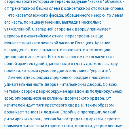
стороны архитектором интересно задуман "каскад" объемов -
от трехэтажной башни слева к одноэтажной столовой справа.
Что касается южного фасада, обращенного к морю, то левая
его часть, по нашему мнению, выглядит несколько
утяжеленной. С западной стороны к дворцу примыкает
церковь в византийском стиле, перестроенная еще
Монигетти из католической часовни Потоцких. Краснов
вынужден был ее сохранить и включить в композицию
дворцового ансамбля. И хотя она совсем не согласуется с
общей архитектурой здания, надо отдать должное автору
проекта, который сумел ее довольно ловко "упрятать".
Именно здесь, рядом с церковью, ожидает нас самая
удивительная часть дворца - итальянский дворик. Со всех
четырех сторон дворик окружен аркадой из полуциркульных
арок, опирающихся на колонны дорического ордера. От
капителей идут тяги крестового свода, и, таким образом,
возникает тенистая лоджия. Стройные пропорции, четкий
ритм арок и колонн, легкая балюстрада над арками, строгие
прямоугольные окна второго этажа, дорожки, устремленные