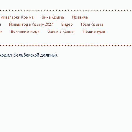
Аквапарки Крыма
Вина Крыма
Правила
и
Новый год в Крыму 2027
Видео
Горы Крыма
ом
Волнение моря
Банки в Крыму
Пешие туры
окодил, Бельбекской долины).