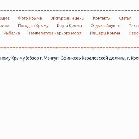
рыма
Фото Крыма
Экскурсии и цены
Контакты
Статьи
ризм
Погода в Крыму
Карта Крыма
Отдых в Алуште
Такс
Рыбалка
Температура черного моря
Пещеры Крыма
Пар
ному Крыму (обзор г. Мангуп, Сфинксов Каралезской долины, г. Кр