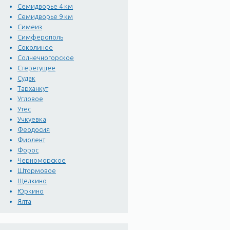
Семидворье 4 км
Семидворье 9 км
Симеиз
Симферополь
Соколиное
Солнечногорское
Стерегущее
Судак
Тарханкут
Угловое
Утес
Учкуевка
Феодосия
Фиолент
Форос
Черноморское
Штормовое
Щелкино
Юркино
Ялта