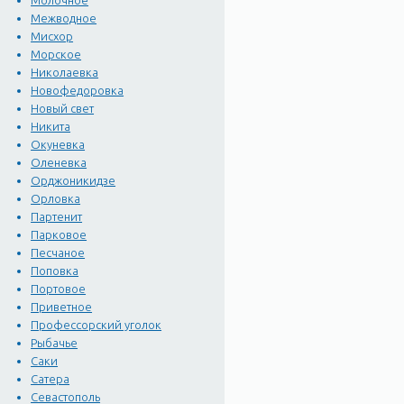
Молочное
Межводное
Мисхор
Морское
Николаевка
Новофедоровка
Новый свет
Никита
Окуневка
Оленевка
Орджоникидзе
Орловка
Партенит
Парковое
Песчаное
Поповка
Портовое
Приветное
Профессорский уголок
Рыбачье
Саки
Сатера
Севастополь