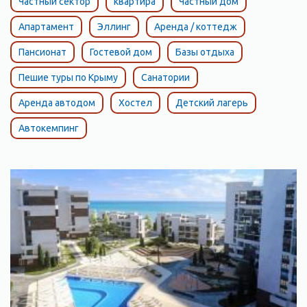
Частный сектор
квартира
Частный дом
Апартамент
Эллинг
Аренда / коттедж
Пансионат
Гостевой дом
Базы отдыха
Пешие туры по Крыму
Санатории
Аренда автодом
Хостел
Детский лагерь
Автокемпинг