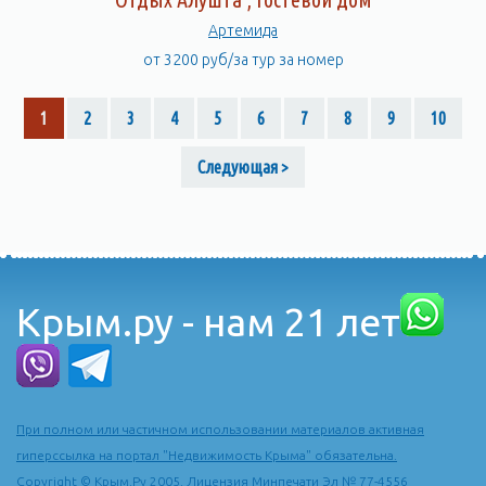
Артемида
от 3200 руб/за тур за номер
1
2
3
4
5
6
7
8
9
10
Следующая >
Крым.ру - нам 21 лет
При полном или частичном использовании материалов активная
гиперссылка на портал "Недвижимость Крыма" обязательна.
Copyright © Крым.Ру 2005. Лицензия Минпечати Эл № 77-4556