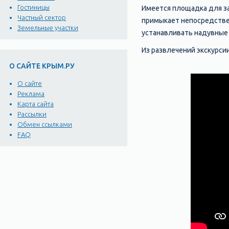
Гостиницы
Имеется площадка для за
Частный сектор
примыкает непосредствен
Земельные участки
устанавливать надувные 
Из развлечений экскурсии
О САЙТЕ КРЫМ.РУ
О сайте
Реклама
Карта сайта
Рассылки
Обмен ссылками
FAQ