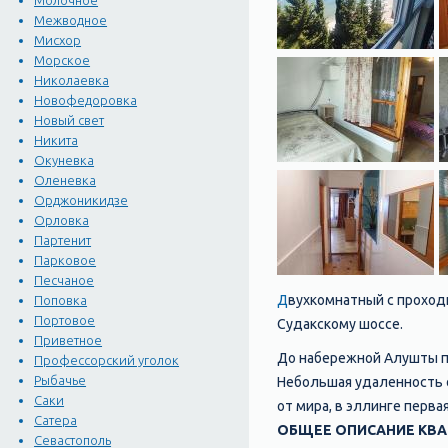
Молочное
Межводное
Мисхор
Морское
Николаевка
Новофедоровка
Новый свет
Никита
Окуневка
Оленевка
Орджоникидзе
Орловка
Партенит
Парковое
Песчаное
Д
вухкомнатный с проход
Поповка
Портовое
Судакскому шоссе.
Приветное
До набережной Алушты по
Профессорский уголок
Рыбачье
Небольшая удаленность 
Саки
от мира, в эллинге перва
Сатера
ОБЩЕЕ ОПИСАНИЕ КВ
Севастополь