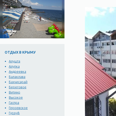
ОТДЫХ В КРЫМУ
Алушта
Алупка
Андреевка
Балаклава
Бахчисарай
Береговое
Витино
Высокое
Гаспра
Героевское
Гурзуф