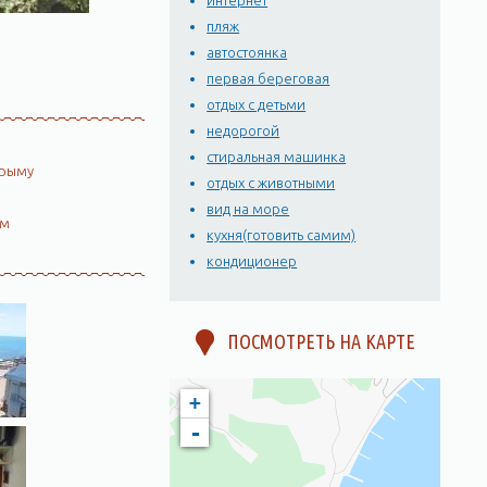
интернет
пляж
автостоянка
первая береговая
отдых с детьми
недорогой
стиральная машинка
Крыму
отдых с животными
вид на море
ом
кухня(готовить самим)
кондиционер
ПОСМОТРЕТЬ НА КАРТЕ
+
-