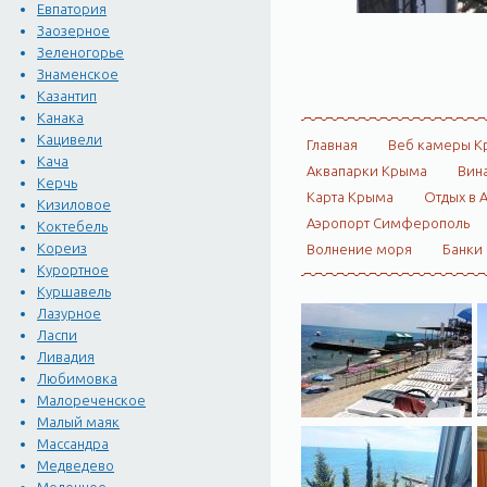
Евпатория
Заозерное
Зеленогорье
Знаменское
Казантип
Канака
Кацивели
Главная
Веб камеры К
Кача
Аквапарки Крыма
Вин
Керчь
Карта Крыма
Отдых в 
Кизиловое
Аэропорт Симферополь
Коктебель
Кореиз
Волнение моря
Банки
Курортное
Куршавель
Лазурное
Ласпи
Ливадия
Любимовка
Малореченское
Малый маяк
Массандра
Медведево