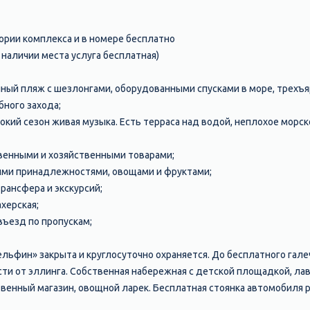
ории комплекса и в номере бесплатно
 наличии места услуга бесплатная)
ный пляж с шезлонгами, оборудованными спусками в море, трехъ
бного захода;
высокий сезон живая музыка. Есть терраса над водой, неплохое морс
венными и хозяйственными товарами;
ными принадлежностями, овощами и фруктами;
рансфера и экскурсий;
ахерская;
 въезд по пропускам;
льфин» закрыта и круглосуточно охраняется. До бесплатного галеч
сти от эллинга. Собственная набережная с детской площадкой, ла
енный магазин, овощной ларек. Бесплатная стоянка автомобиля р