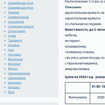
Расположение 5 этаж со с
Семидворье 4 км
Описание:
Семидворье 9 км
Симеиз
двухспальная кровать на
Симферополь
односпальная кровать
Соколиное
2х спальная на лоджии.
Солнечногорское
Вместимость до 5 чело
Стерегущее
мебель,
Судак
Тарханкут
интернет,
Угловое
кондиционер,
Утес
телевизор плазма,
Учкуевка
сан узел, кухня посуда, 
Феодосия
cтиральная машинка,
Фиолент
Форос
микроволновка
Черноморское
Цена на 2026 год указа
Штормовое
Щелкино
01.05-15
Юркино
Ялта
Жемчужина
3000