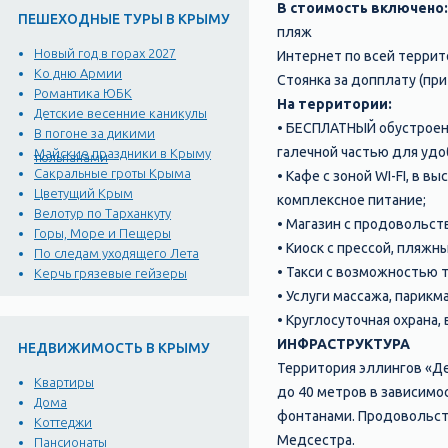
В стоимость включено:
ПЕШЕХОДНЫЕ ТУРЫ В КРЫМУ
пляж
Новый год в горах 2027
Интернет по всей террит
Ко дню Армии
Стоянка за допплату (при
Романтика ЮБК
На территории:
Детские весенние каникулы
• БЕСПЛАТНЫЙ обустроен
В погоне за дикими
галечной частью для удо
Майские праздники в Крыму
тюльпанами
Сакральные гроты Крыма
• Кафе с зоной WI-FI, в 
Цветущий Крым
комплексное питание;
Велотур по Тарханкуту
• Магазин с продовольст
Горы, Море и Пещеры
• Киоск с прессой, пляж
По следам уходящего Лета
• Такси с возможностью т
Керчь грязевые гейзеры
• Услуги массажа, парикм
• Круглосуточная охрана,
ИНФРАСТРУКТУРА
НЕДВИЖИМОСТЬ В КРЫМУ
Территория эллингов «Де
Квартиры
до 40 метров в зависимо
Дома
фонтанами. Продовольств
Коттеджи
Медсестра.
Пансионаты