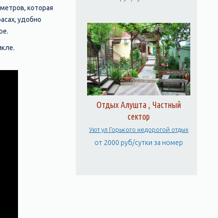
метров, которая
асах, удобно
ре.
цикле.
Отдых Алушта , Частный
сектор
Уют ул Горького недорогой отдых
от 2000 руб/сутки за номер