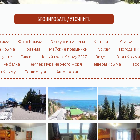
БРОНИРОВАТЬ / УТОЧНИТЬ
рыма
Фото Крыма
Экскурсии и цены
Контакты
Статьи
а Крыма
Правила
Майские праздники
Туризм
Погода в 
Алуште
Такси
Новый год в Крыму 2027
Видео
Горы Крыма
Рыбалка
Температура черного моря
Пещеры Крыма
Пар
 в Крыму
Пешие туры
Автопрокат