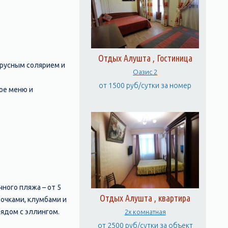
Отдых Алушта , Гостиница
ярусным солярием и
Оазис 2
от 1500 руб/сутки за номер
кое меню и
ного пляжа – от 5
Отдых Алушта , квартира
вочками, клумбами и
ядом с эллингом.
2х комнатная
от 2500 руб/сутки за объект