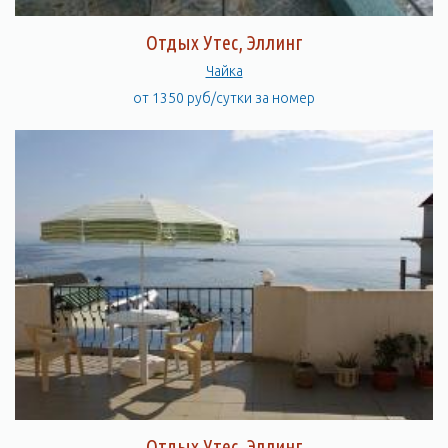
Исключительная по красоте панорама парка и бухты
открывается с верхней надстройки особняка. Отсюда парк
Отдых Утес, Эллинг
представляется прелестной мозаикой: вершины сосен,
Чайка
кедров, кипарисов и других хвойных пород красочно
чередуются, с разными по форме и величине вершинами
от 1350 руб/сутки за номер
лиственных пород. Перед особняком на юг, в сторону моря
расстилаются зонтообразные верхушки сосны итальянской.
По периферии парк окаймлен садовой дорогой, с отходящими
от нее ответвлениями. В восточной части парка имеется
большой стадион, обсаженный группами сосны алеппской,
судакской и итальянской, кипарисами и другими породами и
оформленный скульптурами. Советуем Вам прогуляться по
красивой кипарисовой аллее у восточной границы парка. На
протяжении 130 метров она обсажена мощными деревьями и
выходит к морю. Прямо из парка Вы можете выйти на пляж,
откуда открывается возможность взглянуть на мыс, с
которого Вы только что спустились, снизу вверх. Бухта, в
которой расположены пляжи, очень тихая и уютная. Вход в
парк свободный! Не пропустите уникальную возможность
Отдых Утес, Эллинг