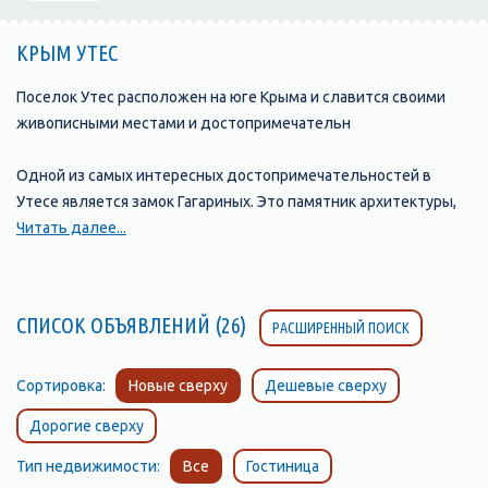
КРЫМ УТЕС
Поселок Утес расположен на юге Крыма и славится своими
живописными местами и достопримечательн
Одной из самых интересных достопримечательностей в
Утесе является замок Гагариных. Это памятник архитектуры,
который был построен в конце XIX века в стиле французского
Читать далее...
неоготического замка. Замок находится на холме, с которого
открываются потрясающие виды на море и окрестности.
СПИСОК ОБЪЯВЛЕНИЙ (26)
РАСШИРЕННЫЙ ПОИСК
Парк им. Гагарина – это чудесное место для прогулок и отдыха
на свежем воздухе. Он расположен в центре поселка Утес и
является самым крупным и красивым парком на южном
Сортировка:
Новые сверху
Дешевые сверху
побережье Крыма. В парке можно увидеть разнообразную
Дорогие сверху
растительность и прекрасные цветочные клумбы.
Тип недвижимости:
Все
Гостиница