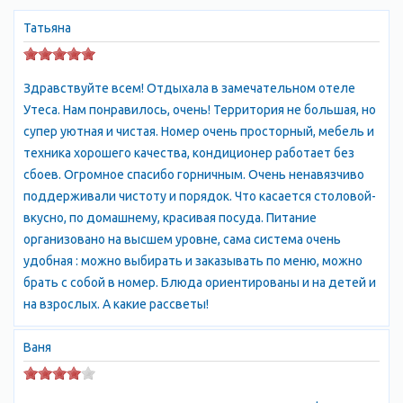
Парк им. Гагарина – это чудесное место для прогулок и отдыха
на свежем воздухе. Он расположен в центре поселка Утес и
Татьяна
является самым крупным и красивым парком на южном
побережье Крыма. В парке можно увидеть разнообразную
Здравствуйте всем! Отдыхала в замечательном отеле
растительность и прекрасные цветочные клумбы.
Утеса. Нам понравилось, очень! Территория не большая, но
супер уютная и чистая. Номер очень просторный, мебель и
Пляжи Утеса предлагают кристально чистую воду и
техника хорошего качества, кондиционер работает без
множество возможностей для активного отдыха и
сбоев. Огромное спасибо горничным. Очень ненавязчиво
развлечений. Один из самых популярных пляжей в Утесе –
поддерживали чистоту и порядок. Что касается столовой-
«Пляж Утес». Этот пляж находится в центре поселка, и здесь
вкусно, по домашнему, красивая посуда. Питание
можно насладиться песчаным пляжем и комфортом, а также
организовано на высшем уровне, сама система очень
попробовать различные виды водных развлечений.
удобная : можно выбирать и заказывать по меню, можно
брать с собой в номер. Блюда ориентированы и на детей и
В Утесе есть множество отелей и эллингов, которые
на взрослых. А какие рассветы!
предлагают комфортное размещение для туристов. Лучше
всего выбирать отели и эллинги, которые расположены
Ваня
близко к морю, чтобы удобно добираться до пляжей и
наслаждаться морским бризом.