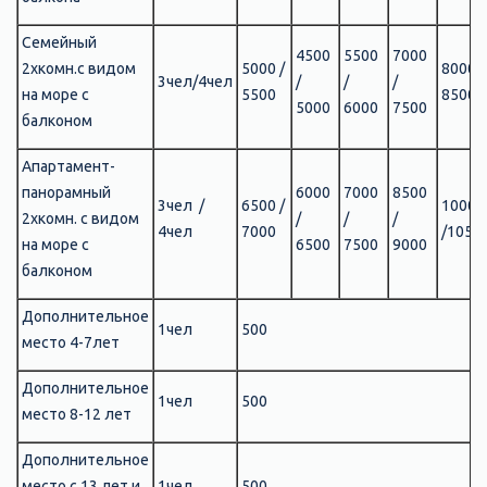
Семейный
4500
5500
7000
2хкомн.с видом
5000 /
8000 /
3чел/4чел
/
/
/
на море с
5500
8500
5000
6000
7500
балконом
Апартамент-
панорамный
6000
7000
8500
3чел /
6500 /
10000
2хкомн. с видом
/
/
/
4чел
7000
/1050
на море с
6500
7500
9000
балконом
Дополнительное
1чел
500
место 4-7лет
Дополнительное
1чел
500
место 8-12 лет
Дополнительное
место с 13 лет и
1чел
500