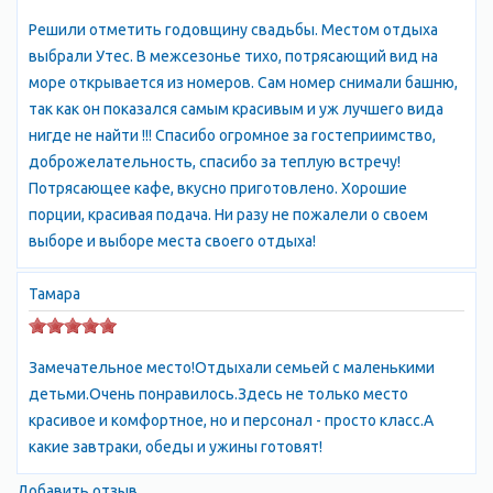
маслиновые деревья, земляничник, секвойя и в любое время
Решили отметить годовщину свадьбы. Местом отдыха
года цветут цветы. В начале мая это ирисы, гибискус,
выбрали Утес. В межсезонье тихо, потрясающий вид на
календула, маргаритки. Парк также органично включает
море открывается из номеров. Сам номер снимали башню,
остатки естественного леса, который сохранился по сей день
так как он показался самым красивым и уж лучшего вида
на склонах скалистого мыса Плака. Центром парка считается
нигде не найти !!! Спасибо огромное за гостеприимство,
административный корпус санатория Утес, с ярко-оранжевой
доброжелательность, спасибо за теплую встречу!
крышей. Здание построено в 1907 году по проекту
Потрясающее кафе, вкусно приготовлено. Хорошие
архитектора П.Н. Краснова, тогда это было имение князей
порции, красивая подача. Ни разу не пожалели о своем
Гагариных. Трехэтажное здание с островерхой крышей,
выборе и выборе места своего отдыха!
узкими окнами и башенками по углам действительно
напоминает настоящий замок. От замка можно спуститься в
Тамара
парк, а можно подняться на мыс Плака. Рекомендуем сначала
подняться на мыс. Когда выйдете на оконечность мыса - Вам
откроются удивительные по красоте пейзажи. Слева - все
Замечательное место!Отдыхали семьей с маленькими
восточное побережье Крыма, от горы Кастель до мыса
детьми.Очень понравилось.Здесь не только место
Меганом, справа - бухты Утеса и Партенита, которые замыкает
красивое и комфортное, но и персонал - просто класс.А
громада горы Аю-Даг. Вверху на мысе преобладает хвойная
какие завтраки, обеды и ужины готовят!
растительность, а если Вы решитесь немного полазить по его
Добавить отзыв