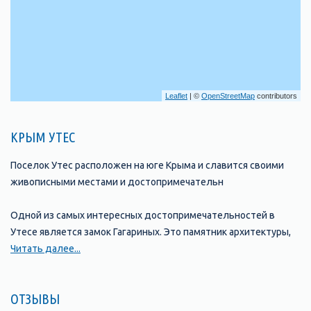
Leaflet
| ©
OpenStreetMap
contributors
КРЫМ УТЕС
Поселок Утес расположен на юге Крыма и славится своими
живописными местами и достопримечательн
Одной из самых интересных достопримечательностей в
Утесе является замок Гагариных. Это памятник архитектуры,
который был построен в конце XIX века в стиле французского
Читать далее...
неоготического замка. Замок находится на холме, с которого
открываются потрясающие виды на море и окрестности.
ОТЗЫВЫ