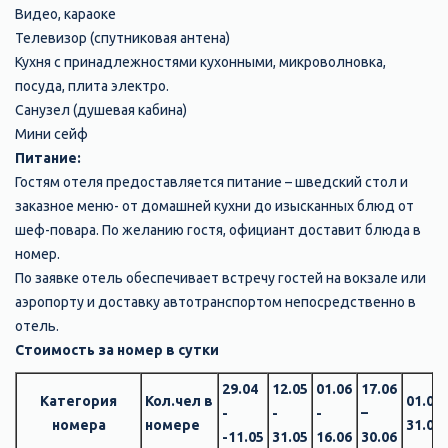
Видео, караоке
Телевизор (спутниковая антена)
Кухня с принадлежностями кухонными, микроволновка,
посуда, плита электро.
Санузел (душевая кабина)
Мини сейф
Питание
:
Гостям отеля предоставляется питание – шведский стол и
заказное меню- от домашней кухни до изысканных блюд от
шеф-повара. По желанию гостя, официант доставит блюда в
номер.
По заявке отель обеспечивает встречу гостей на вокзале или
аэропорту и доставку автотранспортом непосредственно в
отель.
Стоимость за номер в сутки
29.04
12.05
01.06
17.06
Категория
Кол.чел в
01.07 
-
-
-
–
номера
номере
31.08.
-11.05
31.05
16.06
30.06