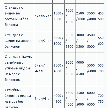
Стандарт с
1000
видом на
1500 /
2500
3500
4500 /
1чел/2чел
/
гостиницы без
2000
/3000
/4000
5000
1500
балкона
Стандарт с
2000
3000
4500
2500 /
5500 /
видом на море с
1чел/2чел
/
/
/
3000
6000
балконом
2500
3500
5000
Стандарт 1комн.
семейный с
3000
4000
3чел /
3500 /
5500
6500 /
угловым видом
/
/
4чел
4000
/6000
7000
на море с
3500
4500
балконом
Семейный
3500
4500
6000
2хкомн. с видом
4000 /
7000 /
3чел/4чел
/
/
/
на море без
4500
7500
4000
5000
6500
балкона