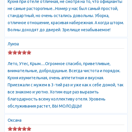
Кухня при отеле отличная, не смотря на то, что официанты
Для бронирования отеля в Утесе можно воспользоваться
не самые расторопные...Номер у нас был самый простой,
множеством онлайн-сервисов и туристических сайтов. Лучше
стандартный, но очень остались довольны. Уборка,
всего выбирать отели, которые расположены близко к морю и
отличное отношение, красивая набережная. А когда шторм.
находятся в центре поселка, чтобы удобно добираться до
Волны доходят до дверей. Зрелище незабываемое!
различных достопримечательностей и развлечений.
Луиза
Отдых в Утесе - Курортный посёлок Утёс Парк санатория
считается памятником садово-парковой архитектуры XIX века
и состоит как бы из двух: собственно парка санатория Утёс и
Лето, Утес, Крым.....Огромное спасибо, приветливые,
Карасанского парка. Парк санатория Утес (прежде, как и вся
внимательные, добродушные. Всегда чистота и порядок.
прилегавшая к нему местность, назывался Кучук-Ламбатом.)
Кухня изумительная, очень аппетитная и вкусная.
расположен восточнее Карасанского парка, но оба парка
Приезжали с мужем в 3-тий раз и уже как к себе домой, так
принято считать единым целым.
все знакомо и уютно. Хотим еще раз выразить
благодарность всему коллективу отеля. Уровень
К Вашим услугам огромная площадь ландшафтного парка в 20
обслуживания растет, ВЫ МОЛОДЦЫ!
гектаров, где собрано более 200 видов и разновидностей
растений Средиземноморья, Японии, Южной Америки. Здесь
Оксана
растет благородный лавр и ливанский кедр, платан, кипарис,
лавровишня, можжевельник, тис ягодный, миндаль, гранат,