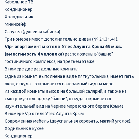
Кабельное ТВ
Кондиционер
Холодильник
Минисейф
Санузел (душевая кабинка)
Три номера имеют дополнительно диван (№ 21,31,41).
Vip- апартаменты отеля Утес Алушта Крым 65 м.кв.
(вместимость 4 человека)
расположены в"башне"
гостиничного комплекса, на третьем этаже.
В номере две
раздельные
комнаты.
Одна из комнат выполнена в виде пятиугольника, имеет пять
окон, откуда
открывается панорамный вид на море.
Из каждой комнаты выход на большой салярий, а так же на
смотровую площадку "башни", откуда открывается
изумительный вид на Черное море южного берега Крыма.
В номере
Vip отеля Утес Алушта Крым
:
Современная мебель
(двуспальная коровать, мягкий уголок).
Ходильник в кухне
Кондиционер