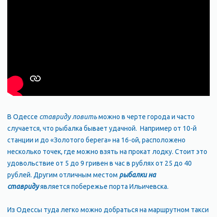
В Одессе
ставриду ловить
можно в черте города и часто
случается, что рыбалка бывает удачной. Например от 10-й
станции и до «Золотого берега» на 16-ой, расположено
несколько точек, где можно взять на прокат лодку. Стоит это
удовольствие от 5 до 9 гривен в час в рублях от 25 до 40
рублей. Другим отличным местом
рыбалки на
ставриду
является побережье порта Ильичевска.
Из Одессы туда легко можно добраться на маршрутном такси