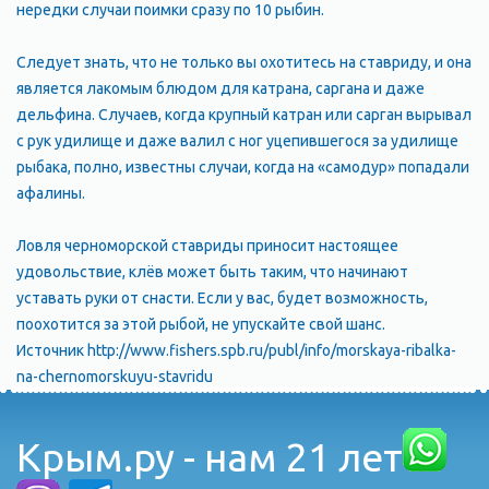
нередки случаи поимки сразу по 10 рыбин.
Следует знать, что не только вы охотитесь на ставриду, и она
является лакомым блюдом для катрана, саргана и даже
дельфина. Случаев, когда крупный катран или сарган вырывал
с рук удилище и даже валил с ног уцепившегося за удилище
рыбака, полно, известны случаи, когда на «самодур» попадали
афалины.
Ловля черноморской ставриды приносит настоящее
удовольствие, клёв может быть таким, что начинают
уставать руки от снасти. Если у вас, будет возможность,
поохотится за этой рыбой, не упускайте свой шанс.
Источник http://www.fishers.spb.ru/publ/info/morskaya-ribalka-
na-chernomorskuyu-stavridu
Крым.ру - нам 21 лет