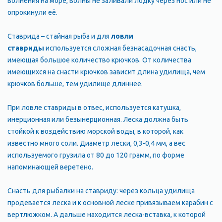
волнения на море, волны не заливали лодку через нос или не
опрокинули её.
Ставрида – стайная рыба и для
ловли
ставриды
используется сложная безнасадочная снасть,
имеющая большое количество крючков. От количества
имеющихся на снасти крючков зависит длина удилища, чем
крючков больше, тем удилище длиннее.
При ловле ставриды в отвес, используется катушка,
инерционная или безынерционная. Леска должна быть
стойкой к воздействию морской воды, в которой, как
известно много соли. Диаметр лески, 0,3-0,4 мм, а вес
используемого грузила от 80 до 120 грамм, по форме
напоминающей веретено.
Снасть для рыбалки на ставриду: через кольца удилища
продевается леска и к основной леске привязываем карабин с
вертлюжком. А дальше находится леска-вставка, к которой