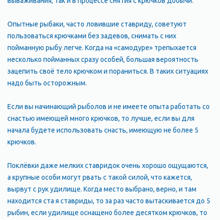
вываживания, так и в процессе снятия с крючков добычи.
Опытные рыбаки, часто ловившие ставриду, советуют
пользоваться крючками без задевов, снимать с них
пойманную рыбу легче. Когда на «самодуре» трепыхается
несколько пойманных сразу особей, большая вероятность
зацепить своё тело крючком и пораниться. В таких ситуациях
надо быть осторожным.
Если вы начинающий рыболов и не имеете опыта работать со
снастью имеющей много крючков, то лучше, если вы для
начала будете использовать снасть, имеющую не более 5
крючков.
Поклёвки даже мелких ставридок очень хорошо ощущаются,
а крупные особи могут рвать с такой силой, что кажется,
вырвут с рук удилище. Когда место выбрано, верно, и там
находится ста я ставриды, то за раз часто вытаскивается до 5
рыбин, если удилище оснащено более десятком крючков, то