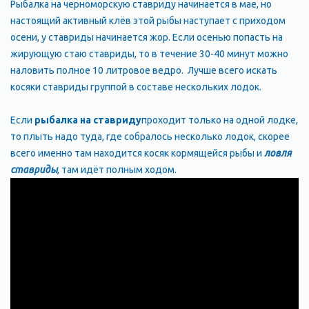
Рыбалка на черноморскую ставриду начинается в мае, но
настоящий активный клёв этой рыбы наступает с приходом
осени, у ставриды начинается жор. Если осенью попасть на
жирующую стаю ставриды, то в течение 30-40 минут можно
наловить полное 10 литровое ведро. Лучше всего искать
косяки ставриды группой в составе нескольких лодок.
Если
рыбалка на ставриду
проходит только на одной лодке,
то плыть надо туда, где собралось несколько лодок, скорее
всего именно там находится косяк кормящейся рыбы и
ловля
ставриды
, там идёт полным ходом.