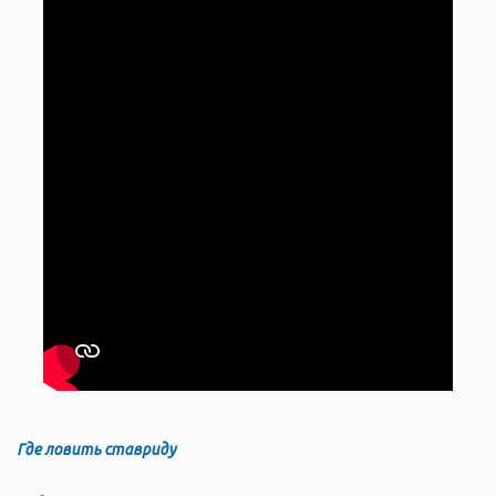
Где ловить ставриду