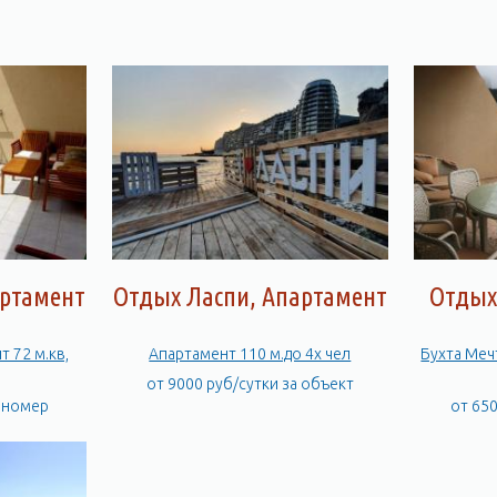
артамент
Отдых Ласпи, Апартамент
Отдых
 72 м.кв,
Апартамент 110 м.до 4х чел
Бухта Меч
от 9000 руб/сутки за объект
а номер
от 65