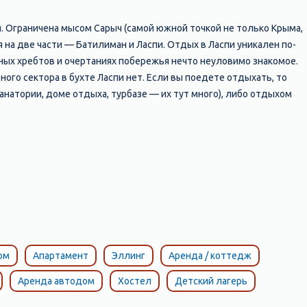
. Ограничена мысом Сарыч (самой южной точкой не только Крыма,
я на две части — Батилиман и Ласпи. Отдых в Ласпи уникален по-
ьных хребтов и очертаниях побережья нечто неуловимо знакомое.
ого сектора в бухте Ласпи нет. Если вы поедете отдыхать, то
натории, доме отдыха, турбазе — их тут много), либо отдыхом
только чистое, что в районе санатория «Батилиман» устраиваются
 Батилимане нет магазинов и кафе (за исключением единственного
енные товары) в районе трассы Севастополь — Ялта. А это от моря
). Так как Батилиман относится к территории заповедника Айя,
мало, и они уже не появляются. В принципе, мелкоэтажные домики
т береговой полосы. И единственный транспорт на пляж —
 отпуска кардинально похудеть — выбор условно пригодный. Отдых
 На трассеСевастополь — Ялта, над бухтой Ласпи расположена
ом
Апартамент
Эллинг
Аренда / коттедж
екомендуем остановиться и посмотреть. Площадку можно узнать
Аренда автодом
Хостел
Детский лагерь