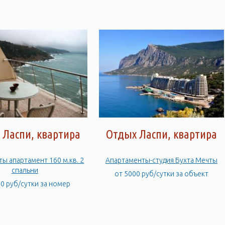
 Ласпи, квартира
Отдых Ласпи, квартира
ты апартамент 160 м.кв. 2
Апартаменты-студия Бухта Мечты
спальни
от 5000 руб/сутки за объект
00 руб/сутки за номер