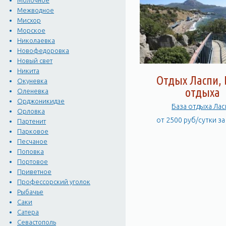
Молочное
Межводное
Мисхор
Морское
Николаевка
Новофедоровка
Новый свет
Никита
Отдых Ласпи,
Окуневка
отдыха
Оленевка
Орджоникидзе
База отдыха Лас
Орловка
от 2500 руб/сутки з
Партенит
Парковое
Песчаное
Поповка
Портовое
Приветное
Профессорский уголок
Рыбачье
Саки
Сатера
Севастополь