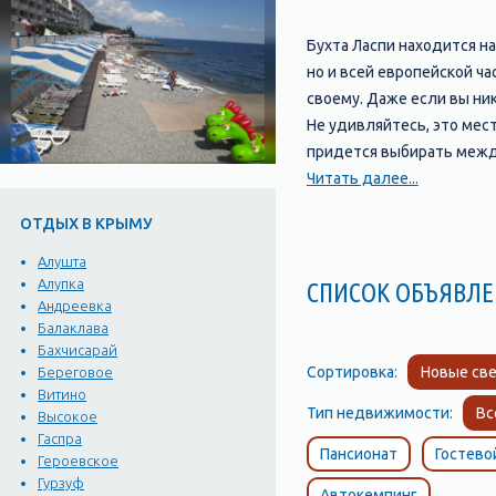
Бухта Ласпи находится н
но и всей европейской ча
своему. Даже если вы ни
Не удивляйтесь, это мес
придется выбирать между
абсолютно «диким» (в па
Читать далее...
целые палаточные города
ОТДЫХ В КРЫМУ
бара на пляже санатория)
километров пять в горку.
Алушта
Место очень удобно для о
Алупка
СПИСОК ОБЪЯВЛЕ
Андреевка
летом ходят лесники и со
Балаклава
есть ближе к шоссе, сое
Бахчисарай
пешеходный. Учитывая то
Сортировка:
Новые све
Береговое
в Ласпи хорош и для дет
Витино
Тип недвижимости:
Вс
смотровая площадка. От
Высокое
Гаспра
по двум кафе с татарско
Пансионат
Гостево
Героевское
Гурзуф
Автокемпинг