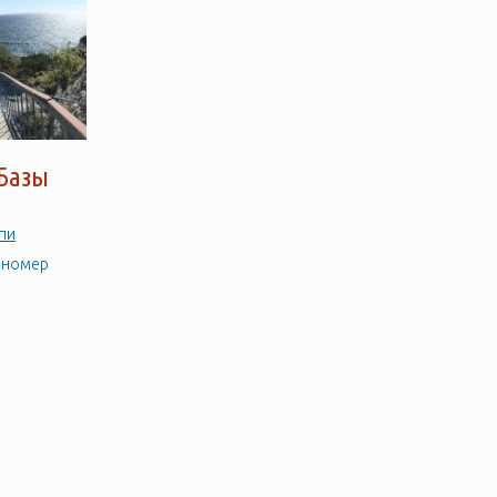
 Базы
пи
а номер