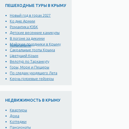
ПЕШЕХОДНЫЕ ТУРЫ В КРЫМУ
Новый год в горах 2027
Ко дню Армии
Романтика ЮБК
Детские весенние каникулы
В погоне за дикими
Майские праздники в Крыму
тюльпанами
Сакральные гроты Крыма
Цветущий Крым
Велотур по Тарханкуту
Горы, Море и Пещеры
По следам уходящего Лета
Керчь грязевые гейзеры
НЕДВИЖИМОСТЬ В КРЫМУ
Квартиры
Дома
Коттеджи
Пансионаты