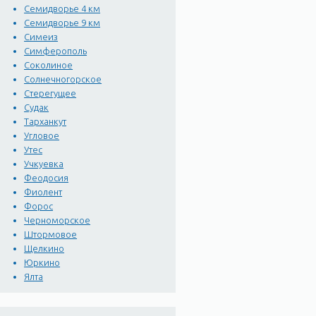
Семидворье 4 км
Семидворье 9 км
Симеиз
Симферополь
Соколиное
Солнечногорское
Стерегущее
Судак
Тарханкут
Угловое
Утес
Учкуевка
Феодосия
Фиолент
Форос
Черноморское
Штормовое
Щелкино
Юркино
Ялта