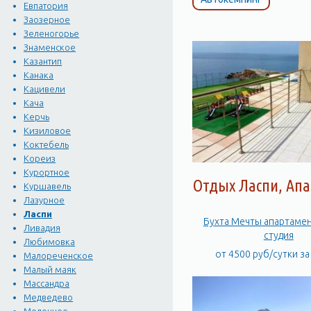
Евпатория
Заозерное
Зеленогорье
Знаменское
Казантип
Канака
Кацивели
Кача
Керчь
Кизиловое
Коктебель
Кореиз
Курортное
Отдых Ласпи, Ап
Куршавель
Лазурное
Ласпи
Бухта Мечты апартамент
Ливадия
студия
Любимовка
от 4500 руб/сутки з
Малореченское
Малый маяк
Массандра
Медведево