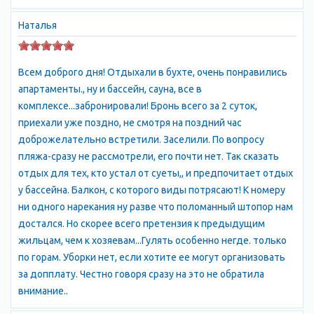
принципе, мелкоэтажные домики есть ближе к шоссе,
Наталья
соединяющему Севастопольи Ялту. Но это в нескольких
километрах от береговой полосы. И единственный транспорт
на пляж — пешеходный. Учитывая то, что дорога идет в горку,
Всем доброго дня! Отдыхали в бухте, очень понравились
и если вы не задались целью за время отпуска кардинально
апартаменты., ну и бассейн, сауна, все в
похудеть — выбор условно пригодный. Отдых в Ласпи хорош
комплексе...забронировали! Бронь всего за 2 суток,
и для детей — здесь расположено несколько пионерлагерей
приехали уже поздно, не смотря на поздний час
и дельфинарий. На трассеСевастополь — Ялта, над бухтой
доброжелательно встретили. Заселили. По вопросу
Ласпи расположена смотровая площадка. Открывающийся
пляжа-сразу не рассмотрели, его почти нет. Так сказать
вид — замечателен. Если будете проезжать мимо,
отдых для тех, кто устал от суеты,, и предпочитает отдых
рекомендуем остановиться и посмотреть. Площадку можно
у бассейна. Балкон, с которого виды потрясают! К номеру
узнать по двум кафе с татарской кухней, расположенным
ни одного нарекания ну разве что поломанный штопор нам
рядом.
достался. Но скорее всего претензия к предыдущим
жильцам, чем к хозяевам...Гулять особенно негде. только
по горам. Уборки нет, если хотите ее могут организовать
за допплату. Честно говоря сразу на это не обратила
внимание..