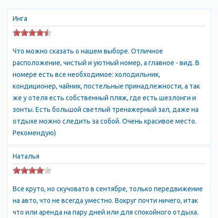
для многих художников. Частного сектора в бухте Ласпи нет.
Если вы поедете отдыхать, то придется выбирать между
Инга
двумя крайностями — организованным отдыхом (в
пансионате, санатории, доме отдыха, турбазе — их тут много),
Что можно сказать о нашем выборе. Отличное
либо отдыхом абсолютно «диким» (в палатке). Урочище
расположение, чистый и уютный номер, а главное - вид. В
Батилиман настолько живописно, а море здесь настолько
номере есть все необходимое: холодильник,
чистое, что в районе санатория «Батилиман» устраиваются
кондиционер, чайник, постельные принадлежности, а так
целые палаточные города. И это несмотря на некоторые
же у отеля есть собственный пляж, где есть шезлонги и
проблемы с магазинами и водой. В Батилимане нет магазинов
зонты. Есть большой светлый тренажерный зал, даже на
и кафе (за исключением единственного бара на пляже
отдыхе можно следить за собой. Очень красивое место.
санатория). Ближайший магазин (где продаются как продукты,
Рекомендую)
так и хозяйственные товары) в районе трассы Севастополь —
Ялта. А это от моря километров пять в горку. Там же
Наталья
расположена заправка и несколько ресторанов.
Место очень удобно для отдыха автотуристов (хороший
заезд и есть, где поставить машину). Так как Батилиман
Все круто, но скучовато в сентябре, только передвижение
относится к территории заповедника Айя, летом ходят
на авто, что не всегда уместно. Вокруг почти ничего, итак
лесники и собирают «дань» — по паре гривен с палатки. В
что или аренда на пару дней или для спокойного отдыха.
сентябре туристов мало, и они уже не появляются. В