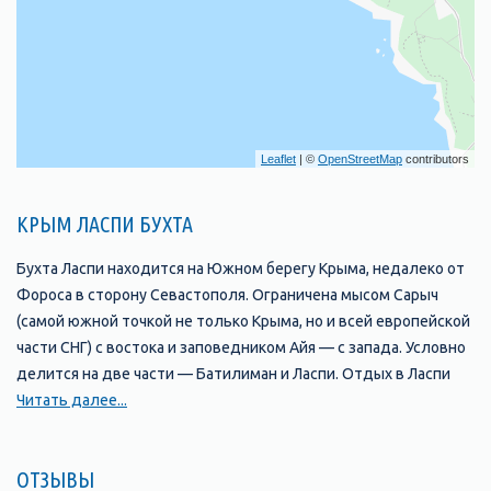
Leaflet
| ©
OpenStreetMap
contributors
КРЫМ ЛАСПИ БУХТА
Бухта Ласпи находится на Южном берегу Крыма, недалеко от
Фороса в сторону Севастополя. Ограничена мысом Сарыч
(самой южной точкой не только Крыма, но и всей европейской
части СНГ) с востока и заповедником Айя — с запада. Условно
делится на две части — Батилиман и Ласпи. Отдых в Ласпи
уникален по-своему. Даже если вы никогда до этого не
Читать далее...
посещали Ласпи, вам почудится в выступах скальных хребтов
и очертаниях побережья нечто неуловимо знакомое. Не
ОТЗЫВЫ
удивляйтесь, это место являлось источником вдохновения