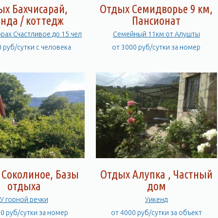
ых Бахчисарай,
Отдых Семидворье 9 км,
нда / коттедж
Пансионат
х в Горах Счастливое до 15 чел
Семейный 11км от Алушты
0 руб/сутки с человека
от 3000 руб/сутки за номер
 Соколиное, Базы
Отдых Алупка , Частный
отдыха
дом
У горной речки
Уикенд
00 руб/сутки за номер
от 4000 руб/сутки за объект