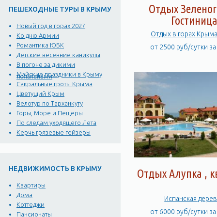
Отдых Зеленог
ПЕШЕХОДНЫЕ ТУРЫ В КРЫМУ
Гостиниц
Новый год в горах 2027
Отдых в горах Крым
Ко дню Армии
Романтика ЮБК
от 2500 руб/сутки з
Детские весенние каникулы
В погоне за дикими
Майские праздники в Крыму
тюльпанами
Сакральные гроты Крыма
Цветущий Крым
Велотур по Тарханкуту
Горы, Море и Пещеры
По следам уходящего Лета
Керчь грязевые гейзеры
НЕДВИЖИМОСТЬ В КРЫМУ
Отдых Алупка , к
Квартиры
Дома
Испанская дере
Коттеджи
от 6000 руб/сутки з
Пансионаты