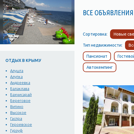
ВСЕ ОБЪЯВЛЕНИЯ 
Сортировка:
Новые све
Тип недвижимости:
Вс
Пансионат
Гостево
ОТДЫХ В КРЫМУ
Автокемпинг
Алушта
Алупка
Андреевка
Балаклава
Бахчисарай
Береговое
Витино
Высокое
Гаспра
Героевское
Гурзуф