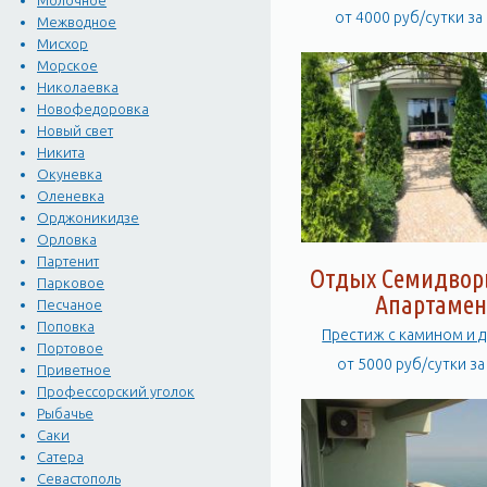
Молочное
от 4000 руб/сутки за
Межводное
Мисхор
Морское
Николаевка
Новофедоровка
Новый свет
Никита
Окуневка
Оленевка
Орджоникидзе
Орловка
Партенит
Отдых Семидворь
Парковое
Апартамен
Песчаное
Поповка
Престиж с камином и 
Портовое
от 5000 руб/сутки з
Приветное
Профессорский уголок
Рыбачье
Саки
Сатера
Севастополь