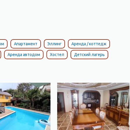
ом
Апартамент
Эллинг
Аренда / коттедж
Аренда автодом
Хостел
Детский лагерь