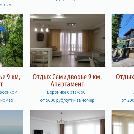
 объект
е 9 км,
Отдых Семидворье 9 км,
Отдых
т
Апартамент
двориком
Вероника 6 этаж 601
а номер
от 5000 руб/сутки за номер
от 20