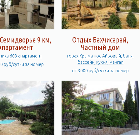
Семидворье 9 км,
Отдых Бахчисарай,
Апартамент
Частный дом
ника 603 апартамент
горах Крыма пос Айвовый, баня,
бассейн, кухня, мангал
00 руб/сутки за номер
от 3000 руб/сутки за номер