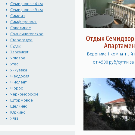
Семидворье 4 км
Семидворье 9 км
Симеиз
Симферополь
Соколиное
Солнечногорское
Отдых Семидворь
Стерегущее
Апартамен
Судак
Тарханкут
Вероника 1 комнатный 
Угловое
от 4500 руб/сутки за
Утес
Учкуевка
Феодосия
Фиолент
Форос
Черноморское
Штормовое
Щелкино
Юркино
Ялта