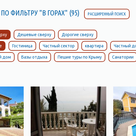
ПО ФИЛЬТРУ "В ГОРАХ" (95)
РАСШИРЕННЫЙ ПОИСК
рху
Дешевые сверху
Дорогие сверху
е
Гостиница
Частный сектор
квартира
Частный д
й дом
Базы отдыха
Пешие туры по Крыму
Санатории