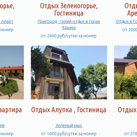
орье,
Отдых Зеленогорье,
Отд
а
Гостиница
Аре
а Апарт
Пригород - тихий отдых в горах
Отды
Крыма
а номер
от 200
от 2400 руб/сутки за номер
вартира
Отдых Алупка , Гостиница
Отдых
вня
Зеленый мыс
а номер
от 1600 руб/сутки за номер
от 27