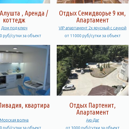
Алушта , Аренда /
Отдых Семидворье 9 км,
коттедж
Апартамент
Дом под ключ
VIP апартамент 2х ярусный с сауной
0 руб/сутки за объект
от 11000 руб/сутки за объект
Ливадия, квартира
Отдых Партенит,
Апартамент
Морская волна
Аю-Даг
0 руб/сутки за объект
от 3000 руб/сутки за объект