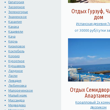
Евпатория
Заозерное
Отдых Гурзуф, 
Зеленогорье
дом
Знаменское
Казантип
Испанская деревня 
Канака
от 30000 руб/сутки з
Кацивели
Кача
Керчь
Кизиловое
Коктебель
Кореиз
Курортное
Куршавель
Лазурное
Ласпи
Ливадия
Любимовка
Отдых Семидворь
Малореченское
Апартамен
Малый маяк
Массандра
Коралловый 2х комна
Медведево
двориком