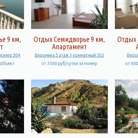
е 9 км,
Отдых Семидворье 9 км,
Отдых 
т
Апартамент
номер 504
Вероника 5 этаж 1 комнатный 503
Веро
 объект
от 3500 руб/сутки за номер
от 60