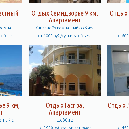
Частный
Отдых Семидворье 9 км,
Отдых 
Апартамент
7комнат
Кипарис 2х комнатный до 6 чел
а объект
от 6000 руб/сутки за объект
от 660
е 9 км,
Отдых Гаспра,
Отдых 
т
Апартамент
тный с
Шебби 2
от 3900 руб/за тур за номер
от 450