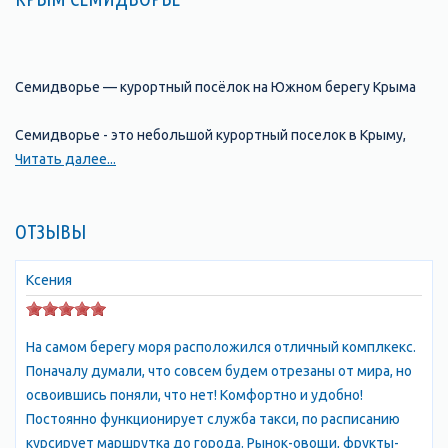
Семидворье — курортный посёлок на Южном берегу Крыма
Семидворье - это небольшой курортный поселок в Крыму,
расположенный на берегу Черного моря. Он находится
Читать далее...
недалеко от города Алушта и является одним из популярных
мест для отдыха и туризма. Семидворье славится своими
ОТЗЫВЫ
красивыми пляжами, чистым морем и множеством
развлечений для детей и взрослых. Здесь можно заняться
водными видами спорта, покататься на яхте или лодке,
Ксения
посетить аквапарк или просто насладиться солнечными
ваннами на пляже. Кроме того, Семидворье предлагает
На самом берегу моря расположился отличный комплкекс.
множество вариантов проживания: от небольших гостевых
Поначалу думали, что совсем будем отрезаны от мира, но
домов до роскошных отелей. В поселке также есть
освоившись поняли, что нет! Комфортно и удобно!
множество ресторанов и кафе, где можно попробовать
Постоянно функционирует служба такси, по расписанию
блюда местной кухни. Одним из главных
курсирует маршрутка до города. Рынок-овощи, фрукты-
достопримечательностей Семидвория является гора