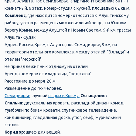
Крым, Алушта, Пос Семидворье, апартамент Вероника 601 - 1
комнатный, 6 этаж, номер-студия с кухней, площадью 62 кв.м.
Комплекс,
где находится номер- относится к Алуштинскому
району, уютно размещен в можжевеловой роще, на Южном
берегу Крыма, между Алуштой и Новым Светом, 9-й км трассы
Алушта - Судак.
Адрес: Россия, Крым, г Алушта,пос.Семидворье, 9 км, на
территории отельного комплекса, между отелей "Эллада" и
отелем "Морской".
Не принадлежит ни к отдному из отелей.
Аренда номеров от владельца, "под ключ".
Расстояние до моря 20 м.
Размещение до 4-х человек.
Семидворье
лучший
отдых в Крыму
Оснащение:
Спальня
: двухспальная кровать, раскладной диван, комод,
тумбочки по бокам кровати, спутниковое телевидение,
кондиционер, гладильная доска, утюг, сейф, журнальный
столик.
Коридор
: шкаф для вещей.