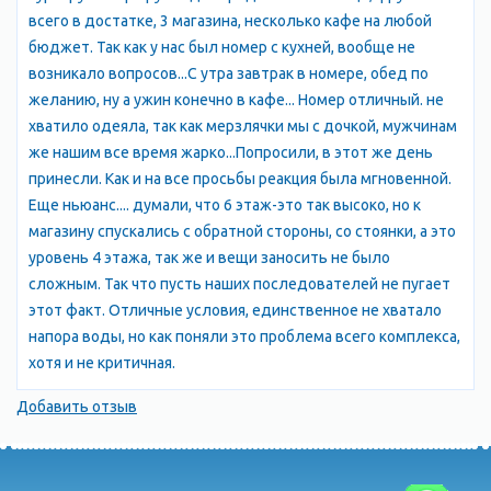
всего в достатке, 3 магазина, несколько кафе на любой
Демерджи, которая находится всего в нескольких
бюджет. Так как у нас был номер с кухней, вообще не
километрах от поселка. Гора знаменита своими скалами и
возникало вопросов...С утра завтрак в номере, обед по
пещерами, которые привлекают туристов со всего мира.
желанию, ну а ужин конечно в кафе... Номер отличный. не
Также в Семидворье можно посетить музей истории и
хватило одеяла, так как мерзлячки мы с дочкой, мужчинам
культуры Крыма, который расположен в здании бывшей
же нашим все время жарко...Попросили, в этот же день
железнодорожной станции. Здесь можно узнать много
принесли. Как и на все просьбы реакция была мгновенной.
интересного о истории и культуре Крыма. В целом,
Еще ньюанс.... думали, что 6 этаж-это так высоко, но к
Семидворье – это прекрасный выбор для тех, кто хочет
магазину спускались с обратной стороны, со стоянки, а это
отдохнуть на море и насладиться красотами природы. Здесь
уровень 4 этажа, так же и вещи заносить не было
есть все условия для комфортного отдыха, а также
сложным. Так что пусть наших последователей не пугает
множество возможностей для развлечений и экскурсий.
этот факт. Отличные условия, единственное не хватало
напора воды, но как поняли это проблема всего комплекса,
хотя и не критичная.
Добавить отзыв