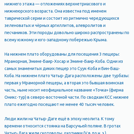
нижнего этажа — отложениях верхнетриасового и
нижнеюрского возраста. Она известна под именем
таврической серии и состоит из ритмично чередующихся
зеленоватых и чёрных аргиллитов, алевролитов и
песчаников. Эти породы довольно широко распространены по
всему южному и юго-западному побережью Крыма.
На нижнем плато оборудованы для посещения 3 пещеры:
Мраморная, Эмине-Баир-Хосар и Эмине-Баир-Коба. Одни из
самых знаменитых диких пещер это Суук-Коба и Бин-Баш-
Коба. На нижнем плато Чатыр-Дага расположены две турбазы:
первая у Мраморной пещеры, а вторая это бывшая воинская
часть, ныне носит неофициальное название «Точка» (фирма
Оникс-тур) в северо-восточной части. По сводкам КСС нижнее
плато ежегодно посещают не менее 40 тысяч человек.
Люди жили на Чатыр-Даге ещё в эпоху неолита. К тому
времени относится стоянка на Барсучьей поляне. В гротах
Чатыр-Дага жили скотоводы, охотники (V в до н. э.)