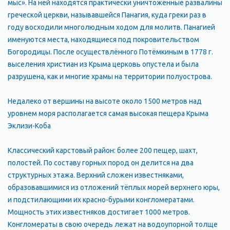
мыс». На ней находятся практически уничтоженные развалины
греческой церкви, называвшейся Панагия, куда греки раз в
году восходили многолюдным ходом для молитв. Панагией
именуются места, находящиеся под покровительством
Богородицы. После осуществлённого Потёмкиным в 1778 г.
выселения христиан из Крыма церковь опустела и была
разрушена, как и многие храмы на территории полуострова.
Недалеко от вершины на высоте около 1500 метров над
уровнем моря располагается самая высокая пещера Крыма
Эклизи-Коба
Классический карстовый район: более 200 пещер, шахт,
полостей. По составу горных пород он делится на два
структурных этажа. Верхний сложен известняками,
образовавшимися из отложений тёплых морей верхнего юры,
и подстилающими их красно-бурыми конгломератами.
Мощность этих известняков достигает 1000 метров.
Конгломераты в свою очередь лежат на водоупорной толще