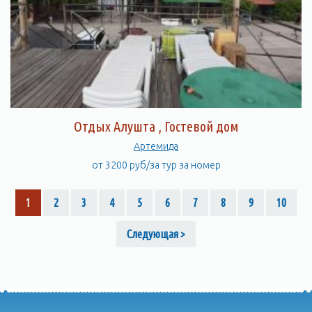
Отдых Алушта , Гостевой дом
Артемида
от 3200 руб/за тур за номер
1
2
3
4
5
6
7
8
9
10
Следующая >