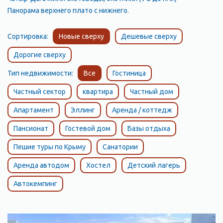
Панорама верхнего плато с нижнего.
Сортировка:
Новые сверху
Дешевые сверху
Дорогие сверху
Тип недвижимости:
Все
Гостиница
Частный сектор
квартира
Частный дом
Апартамент
Эллинг
Аренда / коттедж
Пансионат
Гостевой дом
Базы отдыха
Пешие туры по Крыму
Санатории
Аренда автодом
Хостел
Детский лагерь
Автокемпинг