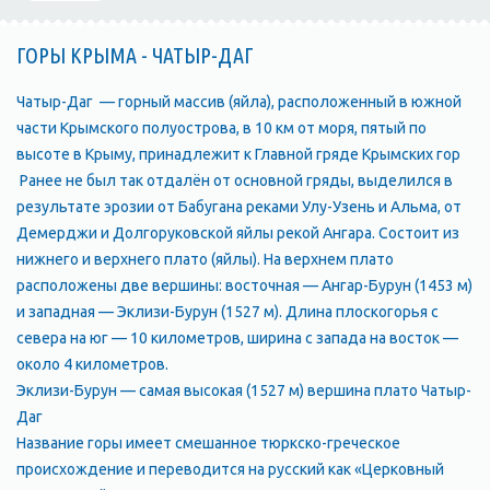
ГОРЫ КРЫМА - ЧАТЫР-ДАГ
Чатыр-Даг — горный массив (яйла), расположенный в южной
части Крымского полуострова, в 10 км от моря, пятый по
высоте в Крыму, принадлежит к Главной гряде Крымских гор
Ранее не был так отдалён от основной гряды, выделился в
результате эрозии от Бабугана реками Улу-Узень и Альма, от
Демерджи и Долгоруковской яйлы рекой Ангара. Состоит из
нижнего и верхнего плато (яйлы). На верхнем плато
расположены две вершины: восточная — Ангар-Бурун (1453 м)
и западная — Эклизи-Бурун (1527 м). Длина плоскогорья с
севера на юг — 10 километров, ширина с запада на восток —
около 4 километров.
Эклизи-Бурун — самая высокая (1527 м) вершина плато Чатыр-
Даг
Название горы имеет смешанное тюркско-греческое
происхождение и переводится на русский как «Церковный