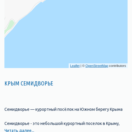
Leaflet
| ©
OpenStreetMap
contributors
КРЫМ СЕМИДВОРЬЕ
Семидворье — курортный посёлок на Южном берегу Крыма
Семидворье - это небольшой курортный поселок в Крыму,
расположенный на берегу Черного моря. Он находится
Читать далее...