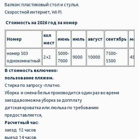
Балкон: пластиковый стол и стулья.
Скоростной интернет, WI-FI.
Стоимость на 2026 год за номер
кол
Номер
июнь
июль
август
сентябрь
май
мест
номер 503
5000-
7500-
2+2
9000
10000
450
однокомнатный
7000
5500
В стоимость включено:
пользование пляжем.
Стирка по запросу -платно.
Уборка и смена белья производится один раз во время
заезда,возможна уборка за допплату
детская кроватка или люлька по требованию
предоставляется,
Расчетный час:
заезд 12 часов
выезд 14 часов