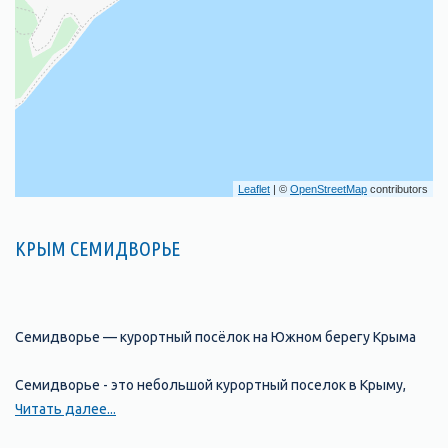
Leaflet
| ©
OpenStreetMap
contributors
КРЫМ СЕМИДВОРЬЕ
Семидворье — курортный посёлок на Южном берегу Крыма
Семидворье - это небольшой курортный поселок в Крыму,
расположенный на берегу Черного моря. Он находится
Читать далее...
недалеко от города Алушта и является одним из популярных