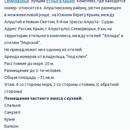
Семидворье
лучший
отдых в Крыму
Комплекс, где находится
номер- относится к Алуштинскому району, уютно размещен
в можжевеловой роще, на Южном берегу Крыма, между
Алуштой и Новым Светом, 9-й км трассы Алушта - Судак.
Адрес: Россия, Крым, г Алушта,пос.Семидворье, 9 км, на
территории отельного комплекса, между отелей "Эллада" и
отелем "Морской".
Не принадлежит ни к одному из отелей.
Аренда номеров от владельца, "под ключ".
Расстояние до моря 20 м.
Размещение до 5-ти человек
Общая площадь – 72 кв.м.
Этаж: 6 со стороны моря, 2 со стороны стоянки, (с обратной
стороны)
Помещения частного люкса с кухней:
Спальня
Санузел
Кухня
Балкон