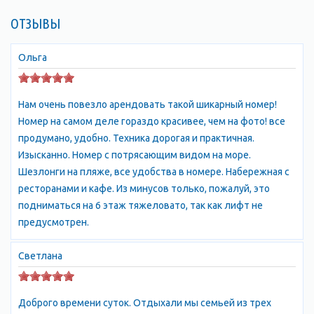
мест для отдыха и туризма. Семидворье славится своими
ОТЗЫВЫ
красивыми пляжами, чистым морем и множеством
развлечений для детей и взрослых. Здесь можно заняться
водными видами спорта, покататься на яхте или лодке,
Ольга
посетить аквапарк или просто насладиться солнечными
ваннами на пляже. Кроме того, Семидворье предлагает
Нам очень повезло арендовать такой шикарный номер!
множество вариантов проживания: от небольших гостевых
Номер на самом деле гораздо красивее, чем на фото! все
домов до роскошных отелей. В поселке также есть
продумано, удобно. Техника дорогая и практичная.
множество ресторанов и кафе, где можно попробовать
Изысканно. Номер с потрясающим видом на море.
блюда местной кухни. Одним из главных
Шезлонги на пляже, все удобства в номере. Набережная с
достопримечательностей Семидвория является гора
ресторанами и кафе. Из минусов только, пожалуй, это
Демерджи, которая находится всего в нескольких
подниматься на 6 этаж тяжеловато, так как лифт не
километрах от поселка. Гора знаменита своими скалами и
предусмотрен.
пещерами, которые привлекают туристов со всего мира.
Также в Семидворье можно посетить музей истории и
Светлана
культуры Крыма, который расположен в здании бывшей
железнодорожной станции. Здесь можно узнать много
интересного о истории и культуре Крыма. В целом,
Доброго времени суток. Отдыхали мы семьей из трех
Семидворье – это прекрасный выбор для тех, кто хочет