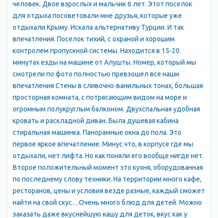
человек. Двое взрослых и мальчик 6 лет. Этот поселок
отдохнуть на море и насладиться красотами природы. Здесь
для отдыха посоветовали мне друзья, которые уже
есть все условия для комфортного отдыха, а также
отдыхали Крыму. Искала альтернативу Турции. И так
множество возможностей для развлечений и экскурсий.
впечатления. Поселок тихий, с охраной и хорошим
контролем пропускной системы. Находится в 15-20
минутах езды на машине от Алушты. Номер, который мы
смотрели по фото полностью превзошел все наши
впечатления Стены в сливочно-ванильных тонах, большая
просторная комната, с потрясающим видом на море и
огромным полукруглым балконом. Двухспальная удобная
кровать и раскладной диван. Была душевая кабина
стиральная машинка. Панорамные окна до пола. Это
первое яркое впечатление. Минус что, в корпусе где мы
отдыхали, нет лифта. Но как поняли его вообще нигде нет.
Второе положительный момент это кухня, оборудованная
по последнему слову техники. На территории много кафе,
ресторанов, цены и условия везде разные, каждый сможет
найти на свой скус…Очень много блюд для детей. Можно
заказать даже вкуснейшую кашу для деток, вкус как у