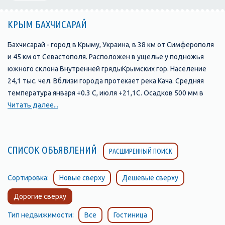
КРЫМ БАХЧИСАРАЙ
Бахчисарай - город в Крыму, Украина, в 38 км от Симферополя
и 45 км от Севастополя. Расположен в ущелье у подножья
южного склона Внутренней грядыКрымских гор. Население
24,1 тыс. чел. Вблизи города протекает река Кача. Средняя
температура января +0.3 С, июля +21,1С. Осадков 500 мм в
год.
Читать далее...
В долине Чурук-Су существовало несколько поселений-
спутников и предшественников Бахчисарая. В эпоху
Крымского ханства эти поселения были известны под такими
СПИСОК ОБЪЯВЛЕНИЙ
РАСШИРЕННЫЙ ПОИСК
названиями:
- Кырк-Ер (ныне эту древнюю крепость на скальном мысе
называют Чуфут-Кале)
Сортировка:
Новые сверху
Дешевые сверху
- Салачик (участок долины реки Чурук-Су, прилегающий к
Дорогие сверху
подножию Чуфут-Кале)
- Эски-Юрт (район, где река Чурук-Су выходит из узкого
Тип недвижимости:
Все
Гостиница