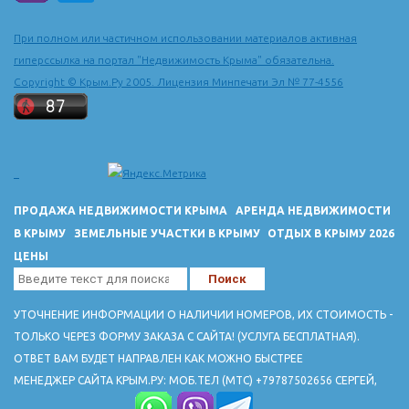
последней четверти 15 в. в город из города Солхата (Старый
Крым) сюда была перенесена столица Крымского ханства и
При полном или частичном использовании материалов активная
построен ханский дворец.
гиперссылка на портал "Недвижимость Крыма" обязательна.
ДОСТОПРИМЕЧАТЕЛЬНОСТИ
Copyright © Крым.Ру 2005. Лицензия Минпечати Эл № 77-4556
Ханский дворец 16-18 вв расположен по ул. Речной, 133. Тел
3-27-53.
Вблизи города - руины пещерного горда-крепости Чуфут-Кале
(10-18 вв.)
Успенский пещерный монастрырь 8-19 вв.
В пещере Староселье - стоянка неандертальцев
ПРОДАЖА НЕДВИЖИМОСТИ КРЫМА
АРЕНДА НЕДВИЖИМОСТИ
В КРЫМУ
ЗЕМЕЛЬНЫЕ УЧАСТКИ В КРЫМУ
ОТДЫХ В КРЫМУ 2026
ЦЕНЫ
УТОЧНЕНИЕ ИНФОРМАЦИИ О НАЛИЧИИ НОМЕРОВ, ИХ СТОИМОСТЬ -
ТОЛЬКО ЧЕРЕЗ ФОРМУ ЗАКАЗА С САЙТА! (УСЛУГА БЕСПЛАТНАЯ).
ОТВЕТ ВАМ БУДЕТ НАПРАВЛЕН КАК МОЖНО БЫСТРЕЕ
МЕНЕДЖЕР САЙТА КРЫМ.РУ: МОБ.ТЕЛ (МТС) +79787502656 СЕРГЕЙ,