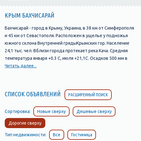
КРЫМ БАХЧИСАРАЙ
Бахчисарай - город в Крыму, Украина, в 38 км от Симферополя
и 45 км от Севастополя. Расположен в ущелье у подножья
южного склона Внутренней грядыКрымских гор. Население
24,1 тыс. чел. Вблизи города протекает река Кача. Средняя
температура января +0.3 С, июля +21,1С. Осадков 500 мм в
год.
Читать далее...
В долине Чурук-Су существовало несколько поселений-
спутников и предшественников Бахчисарая. В эпоху
Крымского ханства эти поселения были известны под такими
СПИСОК ОБЪЯВЛЕНИЙ
РАСШИРЕННЫЙ ПОИСК
названиями:
- Кырк-Ер (ныне эту древнюю крепость на скальном мысе
называют Чуфут-Кале)
Сортировка:
Новые сверху
Дешевые сверху
- Салачик (участок долины реки Чурук-Су, прилегающий к
Дорогие сверху
подножию Чуфут-Кале)
- Эски-Юрт (район, где река Чурук-Су выходит из узкого
Тип недвижимости:
Все
Гостиница