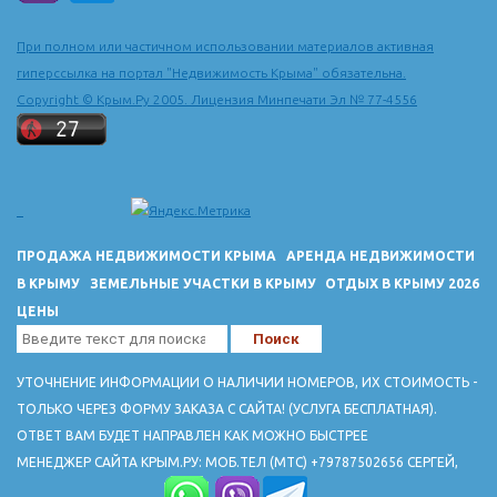
последней четверти 15 в. в город из города Солхата (Старый
Крым) сюда была перенесена столица Крымского ханства и
При полном или частичном использовании материалов активная
построен ханский дворец.
гиперссылка на портал "Недвижимость Крыма" обязательна.
ДОСТОПРИМЕЧАТЕЛЬНОСТИ
Copyright © Крым.Ру 2005. Лицензия Минпечати Эл № 77-4556
Ханский дворец 16-18 вв расположен по ул. Речной, 133. Тел
3-27-53.
Вблизи города - руины пещерного горда-крепости Чуфут-Кале
(10-18 вв.)
Успенский пещерный монастрырь 8-19 вв.
В пещере Староселье - стоянка неандертальцев
ПРОДАЖА НЕДВИЖИМОСТИ КРЫМА
АРЕНДА НЕДВИЖИМОСТИ
В КРЫМУ
ЗЕМЕЛЬНЫЕ УЧАСТКИ В КРЫМУ
ОТДЫХ В КРЫМУ 2026
ЦЕНЫ
УТОЧНЕНИЕ ИНФОРМАЦИИ О НАЛИЧИИ НОМЕРОВ, ИХ СТОИМОСТЬ -
ТОЛЬКО ЧЕРЕЗ ФОРМУ ЗАКАЗА С САЙТА! (УСЛУГА БЕСПЛАТНАЯ).
ОТВЕТ ВАМ БУДЕТ НАПРАВЛЕН КАК МОЖНО БЫСТРЕЕ
МЕНЕДЖЕР САЙТА КРЫМ.РУ: МОБ.ТЕЛ (МТС) +79787502656 СЕРГЕЙ,