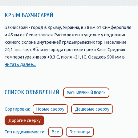
КРЫМ БАХЧИСАРАЙ
Бахчисарай - город в Крыму, Украина, в 38 км от Симферополя
и 45 км от Севастополя. Расположен в ущелье у подножья
южного склона Внутренней грядыКрымских гор. Население
24,1 тыс. чел. Вблизи города протекает река Кача. Средняя
температура января +0.3 С, июля +21,1С. Осадков 500 мм в
год.
Читать далее...
В долине Чурук-Су существовало несколько поселений-
спутников и предшественников Бахчисарая. В эпоху
Крымского ханства эти поселения были известны под такими
СПИСОК ОБЪЯВЛЕНИЙ
РАСШИРЕННЫЙ ПОИСК
названиями:
- Кырк-Ер (ныне эту древнюю крепость на скальном мысе
называют Чуфут-Кале)
Сортировка:
Новые сверху
Дешевые сверху
- Салачик (участок долины реки Чурук-Су, прилегающий к
Дорогие сверху
подножию Чуфут-Кале)
- Эски-Юрт (район, где река Чурук-Су выходит из узкого
Тип недвижимости:
Все
Гостиница