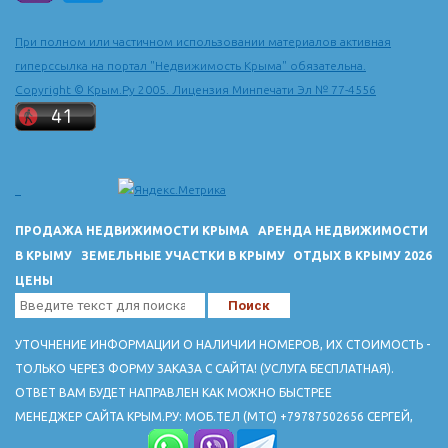
последней четверти 15 в. в город из города Солхата (Старый
Крым) сюда была перенесена столица Крымского ханства и
При полном или частичном использовании материалов активная
построен ханский дворец.
гиперссылка на портал "Недвижимость Крыма" обязательна.
ДОСТОПРИМЕЧАТЕЛЬНОСТИ
Copyright © Крым.Ру 2005. Лицензия Минпечати Эл № 77-4556
Ханский дворец 16-18 вв расположен по ул. Речной, 133. Тел
3-27-53.
Вблизи города - руины пещерного горда-крепости Чуфут-Кале
(10-18 вв.)
Успенский пещерный монастрырь 8-19 вв.
В пещере Староселье - стоянка неандертальцев
ПРОДАЖА НЕДВИЖИМОСТИ КРЫМА
АРЕНДА НЕДВИЖИМОСТИ
В КРЫМУ
ЗЕМЕЛЬНЫЕ УЧАСТКИ В КРЫМУ
ОТДЫХ В КРЫМУ 2026
ЦЕНЫ
УТОЧНЕНИЕ ИНФОРМАЦИИ О НАЛИЧИИ НОМЕРОВ, ИХ СТОИМОСТЬ -
ТОЛЬКО ЧЕРЕЗ ФОРМУ ЗАКАЗА С САЙТА! (УСЛУГА БЕСПЛАТНАЯ).
ОТВЕТ ВАМ БУДЕТ НАПРАВЛЕН КАК МОЖНО БЫСТРЕЕ
МЕНЕДЖЕР САЙТА КРЫМ.РУ: МОБ.ТЕЛ (МТС) +79787502656 СЕРГЕЙ,